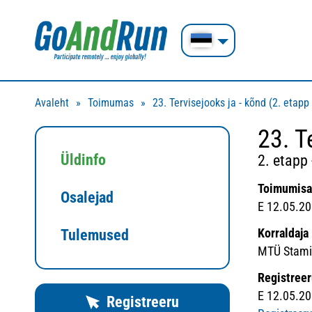
Avaleht
Toimumas
23. Tervisejooks ja - kõnd (2. etap
23. T
Üldinfo
2. etapp
Toimumis
Osalejad
E 12.05.20
Korraldaja
Tulemused
MTÜ Stamin
Registree
E 12.05.20
Registreeru