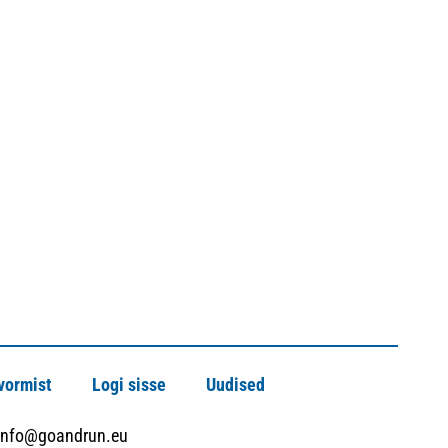
vormist
Logi sisse
Uudised
info@goandrun.eu