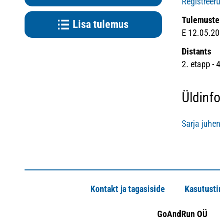
Registreer
Tulemuste
Lisa tulemus
E 12.05.20
Distants
2. etapp - 
Üldinf
Sarja juhe
Kontakt ja tagasiside
Kasutust
GoAndRun OÜ