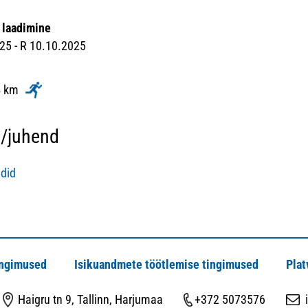
u
 laadimine
25 - R 10.10.2025
4 km
o/juhend
ndid
ingimused
Isikuandmete töötlemise tingimused
Plat
Haigru tn 9, Tallinn, Harjumaa
+372 5073576