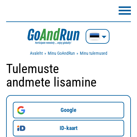
Avaleht
Minu GoAndRun
Minu tulemused
Tulemuste
andmete lisamine
Google
ID-kaart