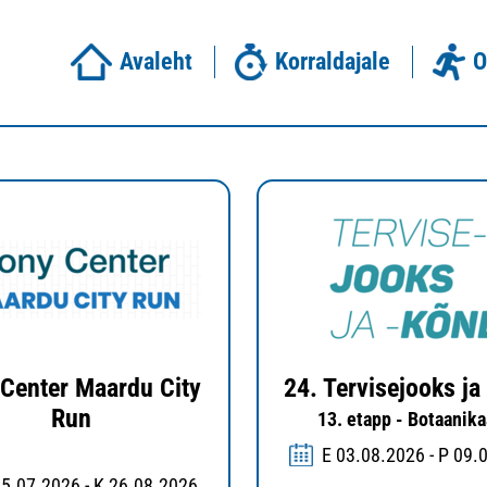
Avaleht
Korraldajale
O
Center Maardu City
24. Tervisejooks ja
Run
13. etapp - Botaanik
E 03.08.2026 - P 09.
25.07.2026 - K 26.08.2026