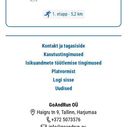
1. etapp - 5,2 km
Kontakt ja tagasiside
Kasutustingimused
Isikuandmete töötlemise tingimused
Platvormist
Logi sisse
Uudised
GoAndRun OÜ
Haigru tn 9, Tallinn, Harjumaa
+372 5073576
info@goandrun.eu