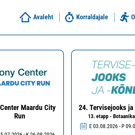
Avaleht
Korraldajale
O
Center Maardu City
24. Tervisejooks ja
Run
13. etapp - Botaanik
E 03.08.2026 - P 09.
25.07.2026 - K 26.08.2026