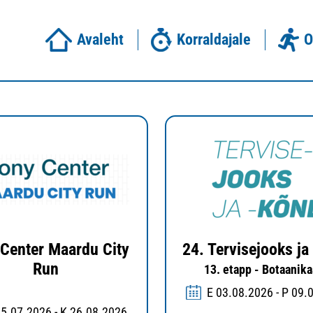
Avaleht
Korraldajale
O
Center Maardu City
24. Tervisejooks ja
Run
13. etapp - Botaanik
E 03.08.2026 - P 09.
25.07.2026 - K 26.08.2026