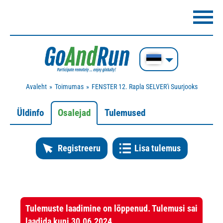
Avaleht
Toimumas
FENSTER 12. Rapla SELVER'i Suurjooks
Üldinfo
Osalejad
Tulemused
Registreeru
Lisa tulemus