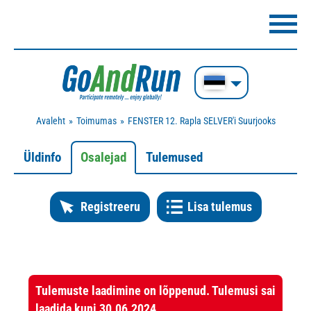
Avaleht
Toimumas
FENSTER 12. Rapla SELVER'i Suurjooks
Üldinfo
Osalejad
Tulemused
Registreeru
Lisa tulemus