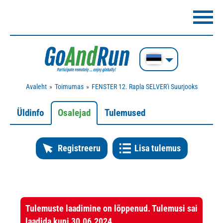
Avaleht
Toimumas
FENSTER 12. Rapla SELVER'i Suurjooks
Üldinfo
Osalejad
Tulemused
Registreeru
Lisa tulemus