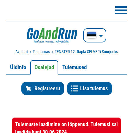
Avaleht
Toimumas
FENSTER 12. Rapla SELVER'i Suurjooks
Üldinfo
Osalejad
Tulemused
Registreeru
Lisa tulemus