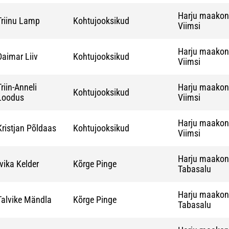
Harju maako
Triinu Lamp
Kohtujooksikud
Viimsi
Harju maako
Daimar Liiv
Kohtujooksikud
Viimsi
Triin-Anneli
Harju maako
Kohtujooksikud
Loodus
Viimsi
Harju maako
Kristjan Põldaas
Kohtujooksikud
Viimsi
Harju maako
Ivika Kelder
Kõrge Pinge
Tabasalu
Harju maako
Talvike Mändla
Kõrge Pinge
Tabasalu