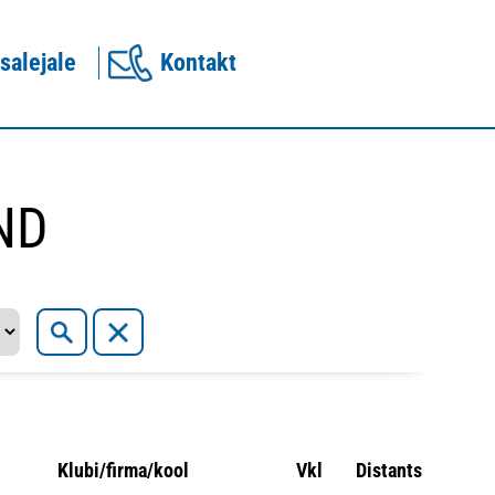
salejale
Kontakt
ND
Klubi/firma/kool
Vkl
Distants