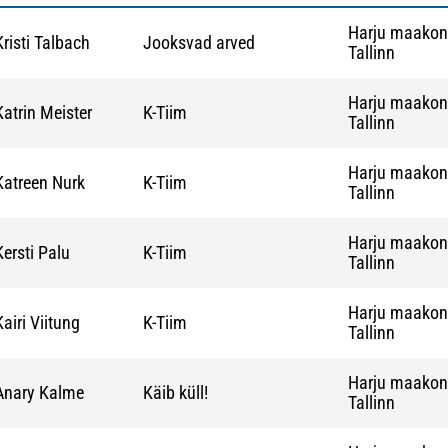
Harju maako
Kristi Talbach
Jooksvad arved
Tallinn
Harju maako
Katrin Meister
K-Tiim
Tallinn
Harju maako
Katreen Nurk
K-Tiim
Tallinn
Harju maako
Kersti Palu
K-Tiim
Tallinn
Harju maako
Kairi Viitung
K-Tiim
Tallinn
Harju maako
Anary Kalme
Käib küll!
Tallinn