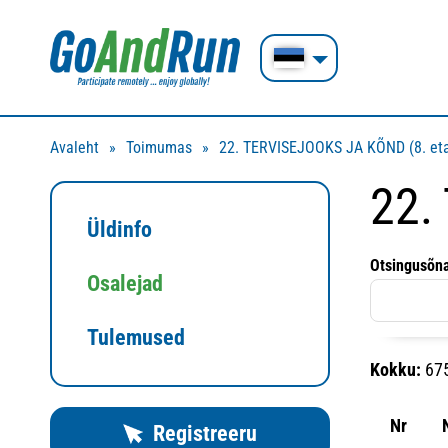
Avaleht
Toimumas
22. TERVISEJOOKS JA KÕND (8. eta
22.
Üldinfo
Otsingusõn
Osalejad
Tulemused
Kokku:
67
Nr
Registreeru