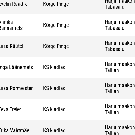
Harju maako
Evelin Raadik
Kõrge Pinge
Tabasalu
Annika
Harju maako
Kõrge Pinge
Rannamets
Tabasalu
Harju maako
Liisa Rüütel
Kõrge Pinge
Tabasalu
Harju maako
Inga Läänemets
KS kindlad
Tallinn
Harju maako
Liisa Pormeister
KS kindlad
Tallinn
Harju maako
Eeva Treier
KS kindlad
Tallinn
Harju maako
Erika Vahtmäe
KS kindlad
Tallinn