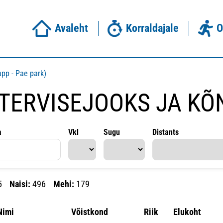
Avaleht
Korraldajale
O
pp - Pae park)
 TERVISEJOOKS JA KÕ
a
Vkl
Sugu
Distants
5
Naisi:
496
Mehi:
179
Nimi
Võistkond
Riik
Elukoht