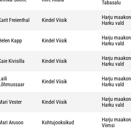
Tabasalu
Harju maako
Karit Freienthal
Kindel Viisik
Harku vald
Harju maako
Helen Kapp
Kindel Viisik
Harku vald
Harju maako
Kaie Kivisilla
Kindel Viisik
Harku vald
aili
Harju maako
Kindel Viisik
Lõhmussaar
Harku vald
Harju maako
Mari Vester
Kindel Viisik
Harku vald
Harju maako
Mari Arusoo
Kohtujooksikud
Viimsi