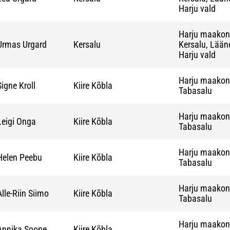
Harju vald
Harju maako
Urmas Urgard
Kersalu
Kersalu, Lääne
Harju vald
Harju maako
Signe Kroll
Kiire Kõbla
Tabasalu
Harju maako
Leigi Onga
Kiire Kõbla
Tabasalu
Harju maako
Helen Peebu
Kiire Kõbla
Tabasalu
Harju maako
Alle-Riin Siimo
Kiire Kõbla
Tabasalu
Harju maako
Annika Soone
Kiire Kõbla