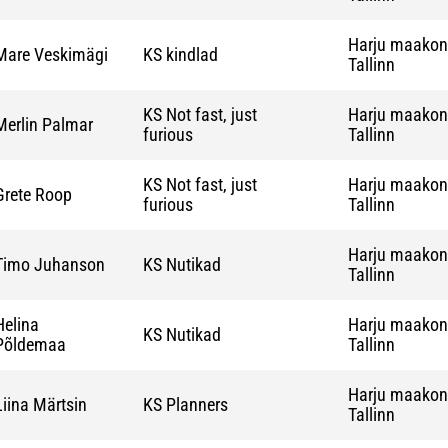
Harju maako
Mare Veskimägi
KS kindlad
Tallinn
KS Not fast, just
Harju maako
Merlin Palmar
furious
Tallinn
KS Not fast, just
Harju maako
Grete Roop
furious
Tallinn
Harju maako
Timo Juhanson
KS Nutikad
Tallinn
Helina
Harju maako
KS Nutikad
Põldemaa
Tallinn
Harju maako
Liina Märtsin
KS Planners
Tallinn