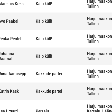
Harju maako
Mari-Liis Kreis
Käib küll!
Tallinn
Harju maako
Ave Paabel
Käib küll!
Tallinn
Harju maako
Eerika Pentel
Käib küll!
Tallinn
Johanna
Harju maako
Käib küll!
Raamat
Tallinn
Harju maako
Riina Aamisepp
Kakkude partei
Tallinn
Harju maako
Katrin Kask
Kakkude partei
Tallinn
Harju maako
Lea Urgard
Kersalu
Kersalu, Lääne