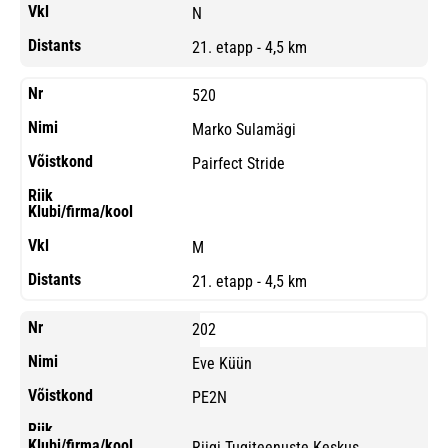
N
21. etapp - 4,5 km
520
Marko Sulamägi
Pairfect Stride
M
21. etapp - 4,5 km
202
Eve Küün
PE2N
Riigi Tugiteenuste Keskus