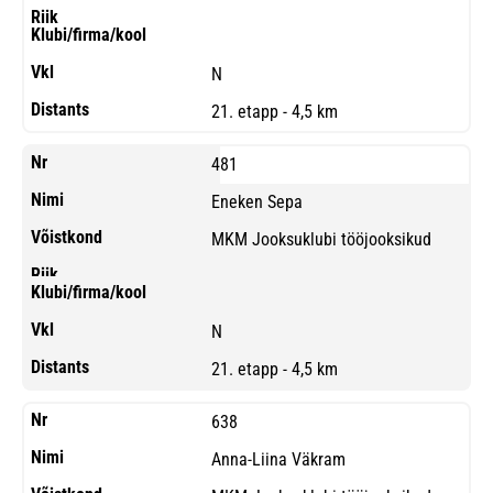
N
21. etapp - 4,5 km
481
Eneken Sepa
MKM Jooksuklubi tööjooksikud
N
21. etapp - 4,5 km
638
Anna-Liina Väkram