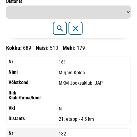
Distants
Kokku:
689
Naisi:
510
Mehi:
179
161
Mirjam Kolga
MKM Jooksuklubi JAP
N
21. etapp - 4,5 km
182