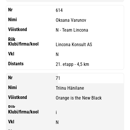
614
Oksana Varunov
N - Team Lincona
Lincona Konsult AS
N
21. etapp - 4,5 km
71
Triinu Hänilane
Orange is the New Black
i
N