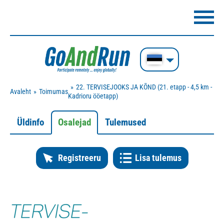
22. TERVISEJOOKS JA KÕND (21. etapp - 4,5 km -
Avaleht
Toimumas
Kadrioru ööetapp)
Üldinfo
Osalejad
Tulemused
Registreeru
Lisa tulemus