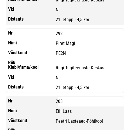
N
21. etapp - 4,5 km
292
Piret Mägi
PE2N
Riigi Tugiteenuste Keskus
N
21. etapp - 4,5 km
203
Eili Laas
Peetri Lasteaed-Põhikool