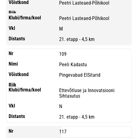
Peetri Lasteaed-Põhikool
Peetri Lasteaed-Põhikool
M
21. etapp - 4,5 km
109
Peeli Kadastu
Pingevabad EISitarid
Ettevõtluse ja Innovatsiooni
Sihtasutus
N
21. etapp - 4,5 km
117