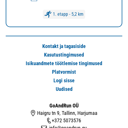
1. etapp - 5,2 km
Kontakt ja tagasiside
Kasutustingimused
Isikuandmete töötlemise tingimused
Platvormist
Logi sisse
Uudised
GoAndRun OÜ
Haigru tn 9, Tallinn, Harjumaa
+372 5073576
info@goandrun.eu