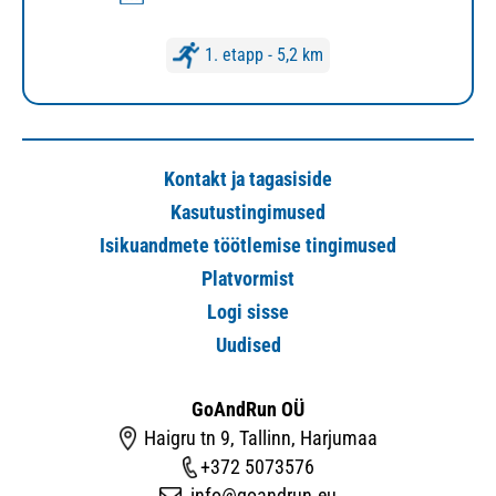
1. etapp - 5,2 km
Kontakt ja tagasiside
Kasutustingimused
Isikuandmete töötlemise tingimused
Platvormist
Logi sisse
Uudised
GoAndRun OÜ
Haigru tn 9, Tallinn, Harjumaa
+372 5073576
info@goandrun.eu