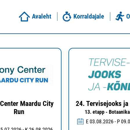
Avaleht
Korraldajale
O
Center Maardu City
24. Tervisejooks ja
Run
13. etapp - Botaanik
E 03.08.2026 - P 09.
25.07.2026 - K 26.08.2026