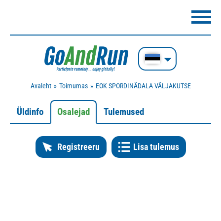
Avaleht
Toimumas
EOK SPORDINÄDALA VÄLJAKUTSE
Üldinfo
Osalejad
Tulemused
Registreeru
Lisa tulemus