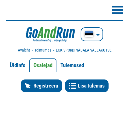
Avaleht
Toimumas
EOK SPORDINÄDALA VÄLJAKUTSE
Üldinfo
Osalejad
Tulemused
Registreeru
Lisa tulemus