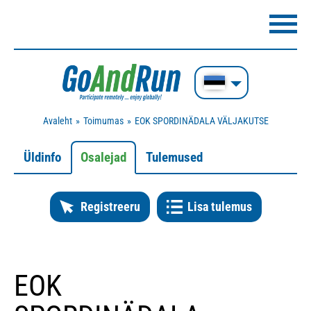
Avaleht
Toimumas
EOK SPORDINÄDALA VÄLJAKUTSE
Üldinfo
Osalejad
Tulemused
Registreeru
Lisa tulemus
EOK