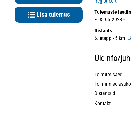
Registreeru
Tulemuste laadi
Lisa tulemus
E 05.06.2023 - T
Distants
6. etapp - 5 km
Üldinfo/ju
Toimumisaeg
Toimumise asuko
Distantsid
Kontakt