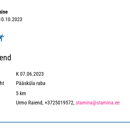
mine
 10.10.2023
hend
K 07.06.2023
ht
Pääsküla raba
5 km
Urmo Raiend, +3725019572,
stamina@stamina.ee