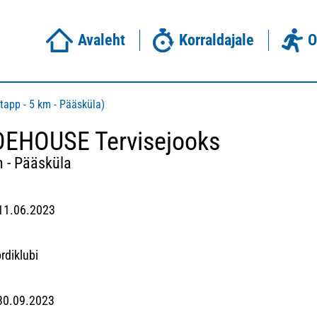
Avaleht
Korraldajale
O
app - 5 km - Pääsküla)
DEHOUSE Tervisejooks
m - Pääsküla
 11.06.2023
diklubi
 30.09.2023