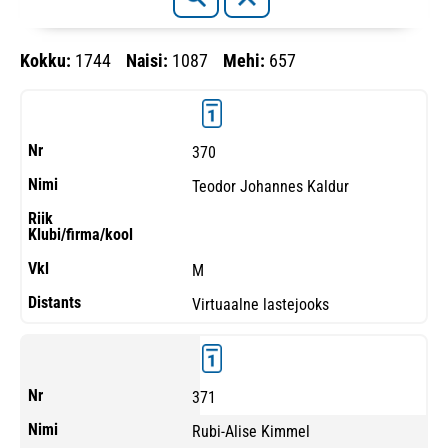
Kokku:
1744
Naisi:
1087
Mehi:
657
370
Teodor Johannes Kaldur
M
Virtuaalne lastejooks
371
Rubi-Alise Kimmel