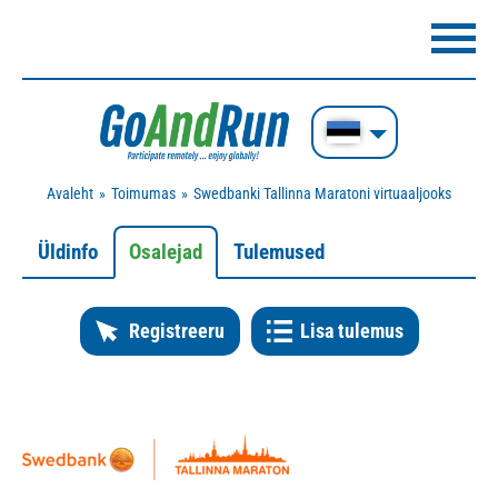
Avaleht
Toimumas
Swedbanki Tallinna Maratoni virtuaaljooks
Üldinfo
Osalejad
Tulemused
Registreeru
Lisa tulemus