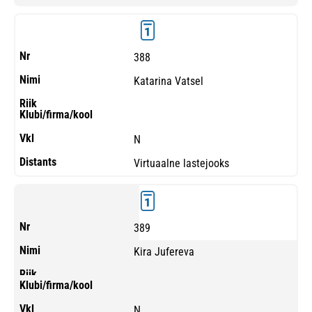
388
Katarina Vatsel
N
Virtuaalne lastejooks
389
Kira Jufereva
N