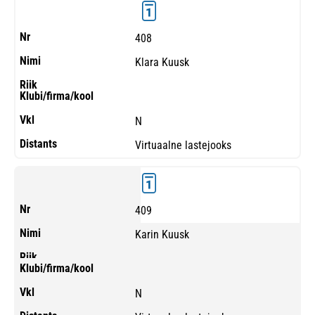
408
Klara Kuusk
N
Virtuaalne lastejooks
409
Karin Kuusk
N