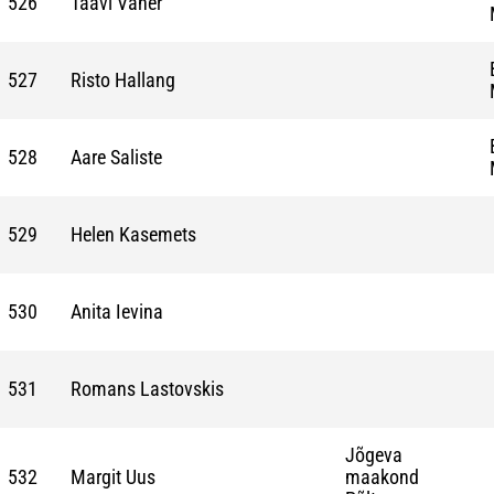
526
Taavi Vaher
527
Risto Hallang
528
Aare Saliste
529
Helen Kasemets
530
Anita Ievina
531
Romans Lastovskis
Jõgeva
532
Margit Uus
maakond