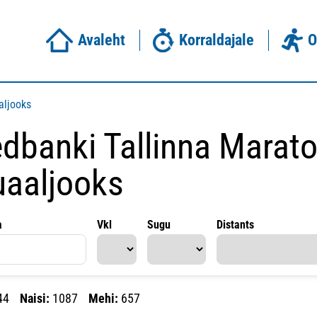
Avaleht
Korraldajale
O
aljooks
dbanki Tallinna Marato
uaaljooks
a
Vkl
Sugu
Distants
44
Naisi:
1087
Mehi:
657