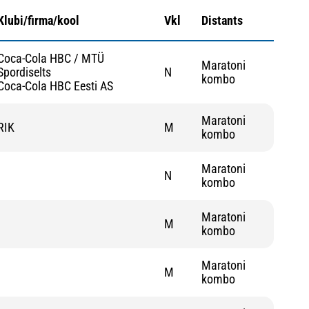
Klubi/firma/kool
Vkl
Distants
Coca-Cola HBC / MTÜ
Maratoni
Spordiselts
N
kombo
Coca-Cola HBC Eesti AS
Maratoni
RIK
M
kombo
Maratoni
N
kombo
Maratoni
M
kombo
Maratoni
M
kombo