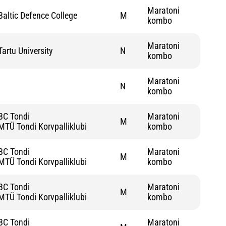
Maratoni
Baltic Defence College
M
kombo
Maratoni
Tartu University
N
kombo
Maratoni
N
kombo
BC Tondi
Maratoni
M
MTÜ Tondi Korvpalliklubi
kombo
BC Tondi
Maratoni
M
MTÜ Tondi Korvpalliklubi
kombo
BC Tondi
Maratoni
M
MTÜ Tondi Korvpalliklubi
kombo
BC Tondi
Maratoni