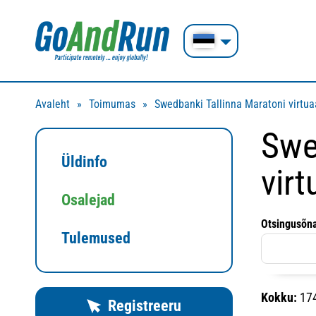
Avaleht
Toimumas
Swedbanki Tallinna Maratoni virtua
Swe
Üldinfo
virt
Osalejad
Otsingusõn
Tulemused
Kokku:
17
Registreeru