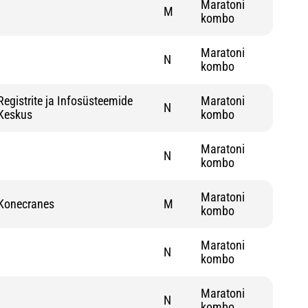
Maratoni
M
kombo
Maratoni
N
kombo
Registrite ja Infosüsteemide
Maratoni
N
Keskus
kombo
Maratoni
N
kombo
Maratoni
Konecranes
M
kombo
Maratoni
N
kombo
Maratoni
N
kombo