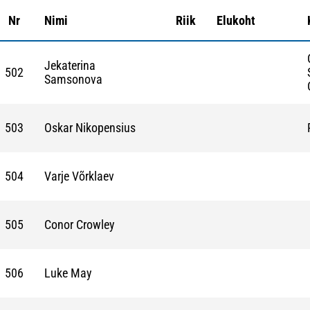
Nr
Nimi
Riik
Elukoht
Jekaterina
502
Samsonova
503
Oskar Nikopensius
504
Varje Võrklaev
505
Conor Crowley
506
Luke May