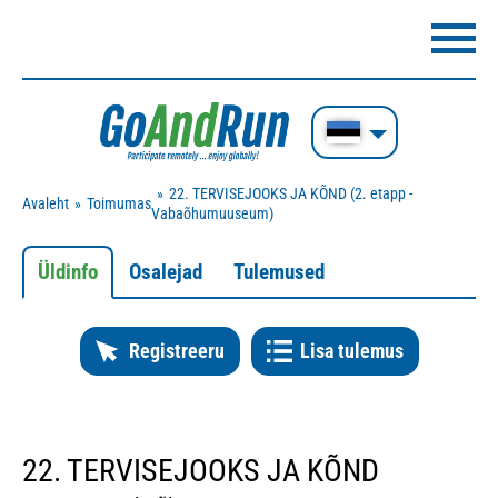
22. TERVISEJOOKS JA KÕND (2. etapp -
Avaleht
Toimumas
Vabaõhumuuseum)
Üldinfo
Osalejad
Tulemused
Registreeru
Lisa tulemus
22. TERVISEJOOKS JA KÕND