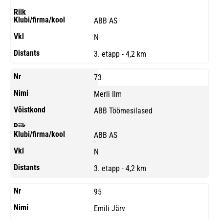
ABB AS
N
3. etapp - 4,2 km
73
Merli Ilm
ABB Töömesilased
ABB AS
N
3. etapp - 4,2 km
95
Emili Järv