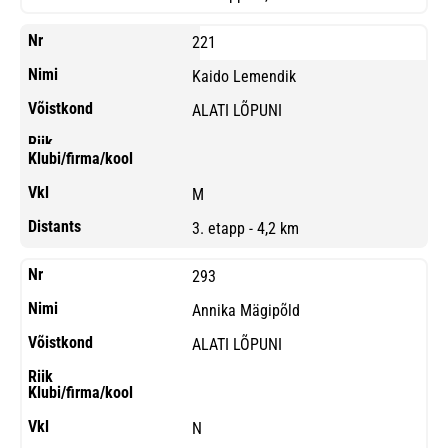
221
Kaido Lemendik
ALATI LÕPUNI
M
3. etapp - 4,2 km
293
Annika Mägipõld
ALATI LÕPUNI
N