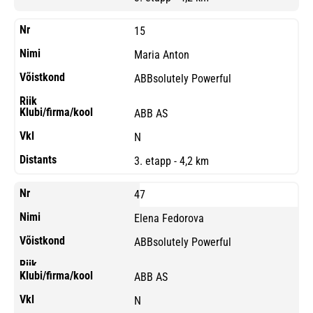
15
Maria Anton
ABBsolutely Powerful
ABB AS
N
3. etapp - 4,2 km
47
Elena Fedorova
ABBsolutely Powerful
ABB AS
N