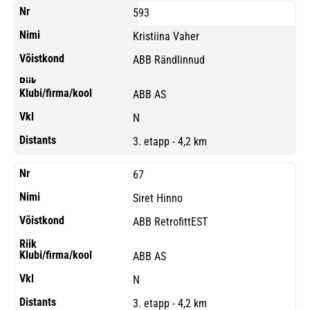
593
Kristiina Vaher
ABB Rändlinnud
ABB AS
N
3. etapp - 4,2 km
67
Siret Hinno
ABB RetrofittEST
ABB AS
N
3. etapp - 4,2 km