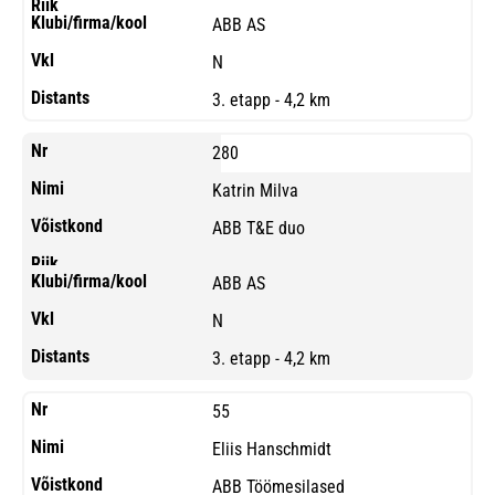
ABB AS
N
3. etapp - 4,2 km
280
Katrin Milva
ABB T&E duo
ABB AS
N
3. etapp - 4,2 km
55
Eliis Hanschmidt
ABB Töömesilased