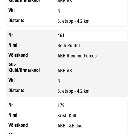
ABB AS
N
3. etapp - 4,2 km
461
Reili Rüütel
ABB Running Forces
ABB AS
N
3. etapp - 4,2 km
179
Kristi Kull
ABB T&E duo