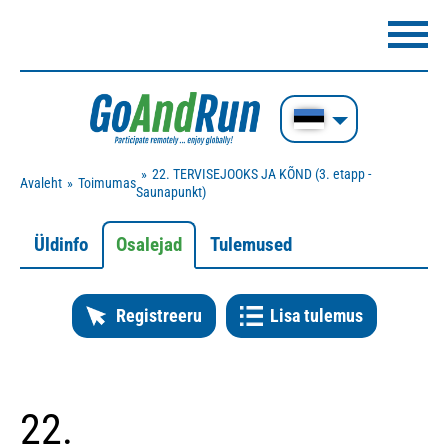
22. TERVISEJOOKS JA KÕND (3. etapp -
Avaleht
Toimumas
Saunapunkt)
Üldinfo
Osalejad
Tulemused
Registreeru
Lisa tulemus
22.