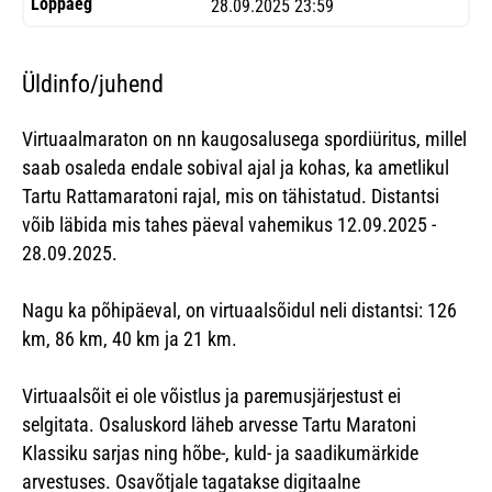
28.09.2025 23:59
Üldinfo/juhend
Virtuaalmaraton on nn kaug­osalusega spordiüritus, millel
saab osaleda endale sobival ajal ja kohas, ka ametlikul
Tartu Rattamaratoni rajal, mis on tähistatud. Distantsi
võib läbida mis tahes päeval vahemikus 12.09.2025 -
28.09.2025.
Nagu ka põhipäeval, on virtuaalsõidul neli distantsi: 126
km, 86 km, 40 km ja 21 km.
Virtuaalsõit ei ole võistlus ja paremusjärjestust ei
selgitata. Osaluskord läheb arvesse Tartu Maratoni
Klassiku sarjas ning hõbe-, kuld- ja saadikumärkide
arvestuses. Osavõtjale tagatakse digitaalne