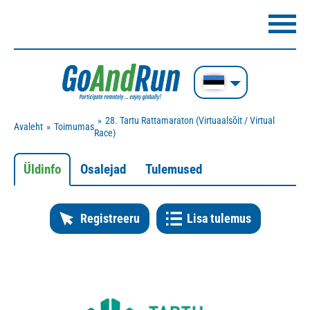
28. Tartu Rattamaraton (Virtuaalsõit / Virtual
Avaleht
Toimumas
Race)
Üldinfo
Osalejad
Tulemused
Registreeru
Lisa tulemus