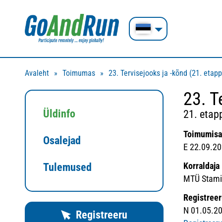
Avaleht
Toimumas
23. Tervisejooks ja -kõnd (21. etapp
23. T
Üldinfo
21. etap
Toimumis
Osalejad
E 22.09.20
Korraldaja
Tulemused
MTÜ Stamin
Registree
N 01.05.20
Registreeru