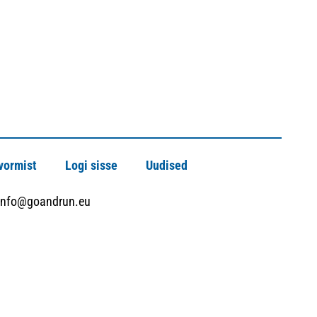
vormist
Logi sisse
Uudised
info@goandrun.eu