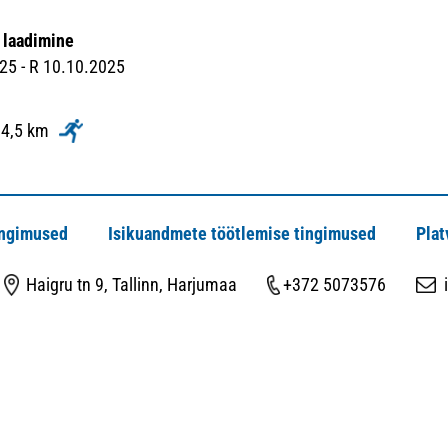
u
 laadimine
25 - R 10.10.2025
 4,5 km
ingimused
Isikuandmete töötlemise tingimused
Plat
Haigru tn 9, Tallinn, Harjumaa
+372 5073576