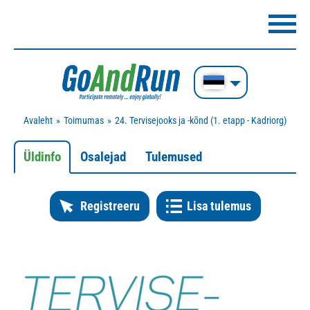
Avaleht
Toimumas
24. Tervisejooks ja -kõnd (1. etapp - Kadriorg)
Üldinfo
Osalejad
Tulemused
Registreeru
Lisa tulemus