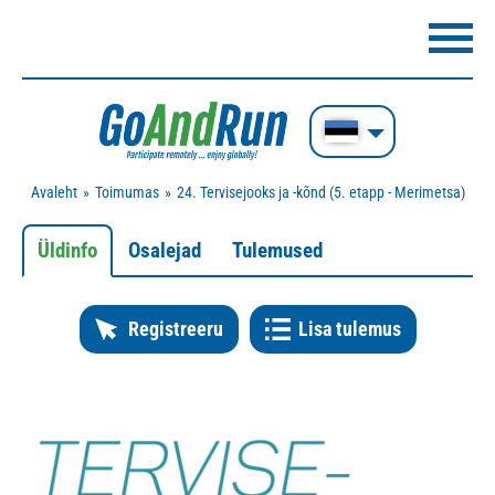
Avaleht
Toimumas
24. Tervisejooks ja -kõnd (5. etapp - Merimetsa)
Üldinfo
Osalejad
Tulemused
Registreeru
Lisa tulemus