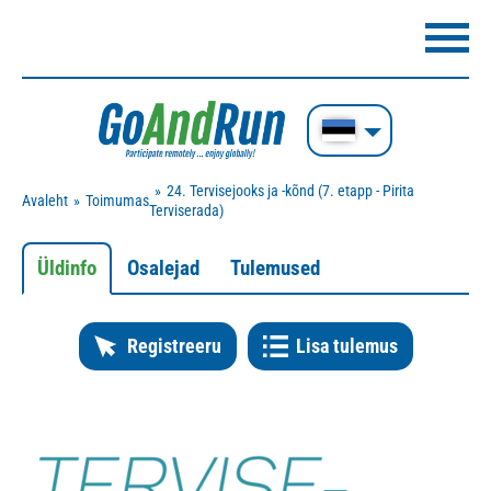
24. Tervisejooks ja -kõnd (7. etapp - Pirita
Avaleht
Toimumas
Terviserada)
Üldinfo
Osalejad
Tulemused
Registreeru
Lisa tulemus