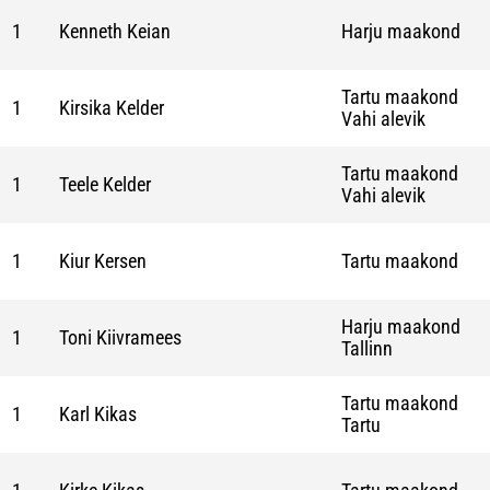
1
Kenneth Keian
Harju maakond
Tartu maakond
1
Kirsika Kelder
Vahi alevik
Tartu maakond
1
Teele Kelder
Vahi alevik
1
Kiur Kersen
Tartu maakond
Harju maakond
1
Toni Kiivramees
Tallinn
Tartu maakond
1
Karl Kikas
Tartu