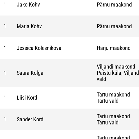
1
Jako Kohv
Pärnu maakond
1
Maria Kohv
Pärnu maakond
1
Jessica Kolesnikova
Harju maakond
Viljandi maakond
1
Saara Kolga
Paistu küla, Viljand
vald
Tartu maakond
1
Liisi Kord
Tartu vald
Tartu maakond
1
Sander Kord
Tartu vald
Tartu maakond