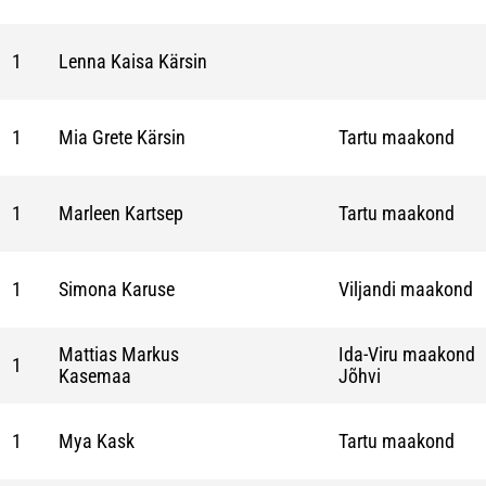
1
Lenna Kaisa Kärsin
1
Mia Grete Kärsin
Tartu maakond
1
Marleen Kartsep
Tartu maakond
1
Simona Karuse
Viljandi maakond
Mattias Markus
Ida-Viru maakond
1
Kasemaa
Jõhvi
1
Mya Kask
Tartu maakond