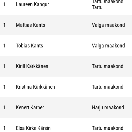
Tartu maakond
1
Laureen Kangur
Tartu
1
Mattias Kants
Valga maakond
1
Tobias Kants
Valga maakond
1
Kirill Kärkkänen
Tartu maakond
1
Kristina Kärkkänen
Tartu maakond
1
Kenert Karner
Harju maakond
1
Elsa Kirke Kärsin
Tartu maakond