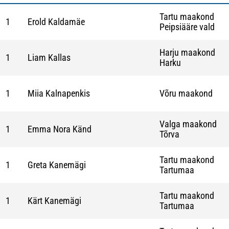
Tartu maakond
1
Erold Kaldamäe
Peipsiääre vald
Harju maakond
1
Liam Kallas
Harku
1
Miia Kalnapenkis
Võru maakond
Valga maakond
1
Emma Nora Känd
Tõrva
Tartu maakond
1
Greta Kanemägi
Tartumaa
Tartu maakond
1
Kärt Kanemägi
Tartumaa