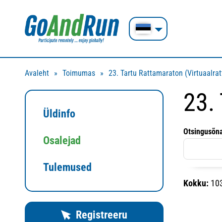
Avaleht
Toimumas
23. Tartu Rattamaraton (Virtuaalra
23.
Üldinfo
Otsingusõn
Osalejad
Tulemused
Kokku:
10
Registreeru