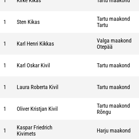
1
Kirke Kikas
Tartu maakond
Tartu maakond
1
Sten Kikas
Tartu
Valga maakond
1
Karl Henri Kikkas
Otepää
1
Karl Oskar Kivil
Tartu maakond
1
Laura Roberta Kivil
Tartu maakond
Tartu maakond
1
Oliver Kristjan Kivil
Rõngu
Kaspar Friedrich
1
Harju maakond
Kivimets