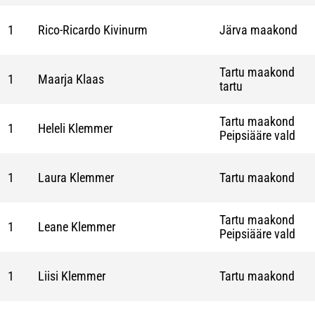
1
Rico-Ricardo Kivinurm
Järva maakond
Tartu maakond
1
Maarja Klaas
tartu
Tartu maakond
1
Heleli Klemmer
Peipsiääre vald
1
Laura Klemmer
Tartu maakond
Tartu maakond
1
Leane Klemmer
Peipsiääre vald
1
Liisi Klemmer
Tartu maakond