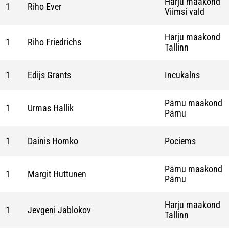
Harju maakond
1
Riho Ever
Viimsi vald
Harju maakond
1
Riho Friedrichs
Tallinn
1
Edijs Grants
Incukalns
Pärnu maakond
1
Urmas Hallik
Pärnu
1
Dainis Homko
Pociems
Pärnu maakond
1
Margit Huttunen
Pärnu
Harju maakond
1
Jevgeni Jablokov
Tallinn