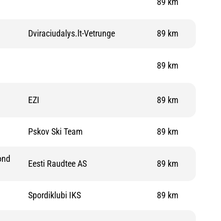
89 km
Dviraciudalys.lt-Vetrunge
89 km
89 km
EZI
89 km
Pskov Ski Team
89 km
ond
Eesti Raudtee AS
89 km
Spordiklubi IKS
89 km