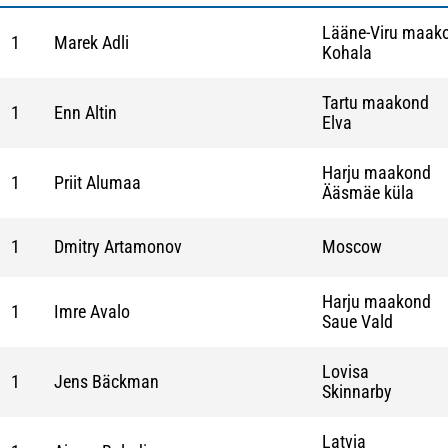
Lääne-Viru maak
1
Marek Adli
Kohala
Tartu maakond
1
Enn Altin
Elva
Harju maakond
1
Priit Alumaa
Ääsmäe küla
1
Dmitry Artamonov
Moscow
Harju maakond
1
Imre Avalo
Saue Vald
Lovisa
1
Jens Bäckman
Skinnarby
Latvia