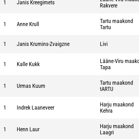
1
Janis Kreegimets
Rakvere
Tartu maakond
1
Anne Krull
Tartu
1
Janis Krumins-Zvaigzne
Livi
Lääne-Viru maak
1
Kalle Kukk
Tapa
Tartu maakond
1
Urmas Kuum
tARTU
Harju maakond
1
Indrek Laaneveer
Kehra
Harju maakond
1
Henn Laur
Laagri