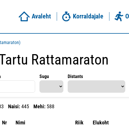
Avaleht
Korraldajale
O
ttamaraton)
 Tartu Rattamaraton
a
Sugu
Distants
33
Naisi:
445
Mehi:
588
Nr
Nimi
Riik
Elukoht