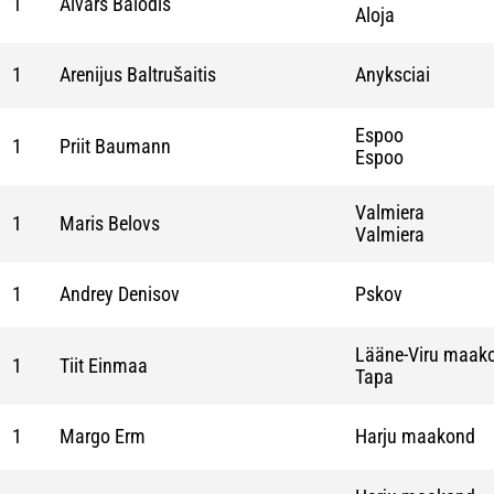
1
Aivars Balodis
Aloja
1
Arenijus Baltrušaitis
Anyksciai
Espoo
1
Priit Baumann
Espoo
Valmiera
1
Maris Belovs
Valmiera
1
Andrey Denisov
Pskov
Lääne-Viru maak
1
Tiit Einmaa
Tapa
1
Margo Erm
Harju maakond