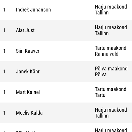
Harju maakond
1
Indrek Juhanson
Tallinn
Harju maakond
1
Alar Just
Tallinn
Tartu maakond
1
Siiri Kaaver
Rannu vald
Põlva maakond
1
Janek Kähr
Põlva
Tartu maakond
1
Mart Kainel
Tartu
Harju maakond
1
Meelis Kalda
Tallinn
Harju maakond