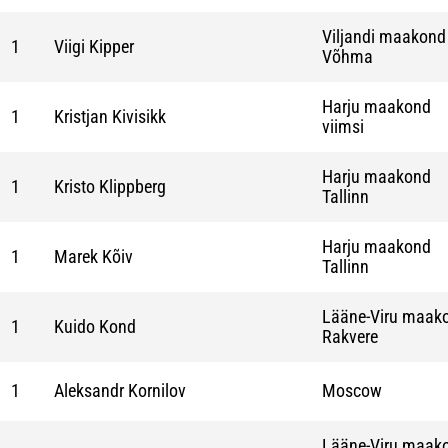
Viljandi maakond
1
Viigi Kipper
Võhma
Harju maakond
1
Kristjan Kivisikk
viimsi
Harju maakond
1
Kristo Klippberg
Tallinn
Harju maakond
1
Marek Kõiv
Tallinn
Lääne-Viru maak
1
Kuido Kond
Rakvere
1
Aleksandr Kornilov
Moscow
Lääne-Viru maak