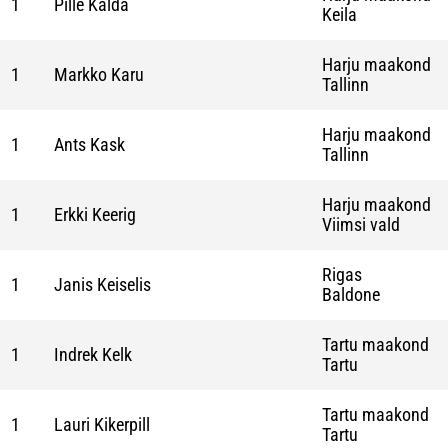
1
Pille Kalda
Keila
Harju maakond
1
Markko Karu
Tallinn
Harju maakond
1
Ants Kask
Tallinn
Harju maakond
1
Erkki Keerig
Viimsi vald
Rigas
1
Janis Keiselis
Baldone
Tartu maakond
1
Indrek Kelk
Tartu
Tartu maakond
1
Lauri Kikerpill
Tartu