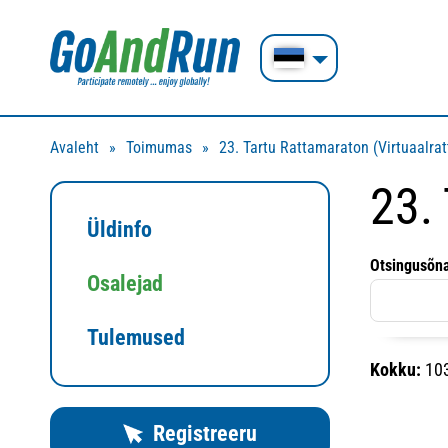
Avaleht
Toimumas
23. Tartu Rattamaraton (Virtuaalra
23.
Üldinfo
Otsingusõn
Osalejad
Tulemused
Kokku:
10
Registreeru