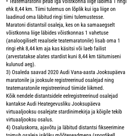
•
Teatemaratonil peab iga võistkonna liige läbima 1 ringi
ehk 8,44 km. Tiimi tulemus on lõplik kui iga liige on
laadinud oma läbitud ringi tiimi tulemustesse.
Maratoni distantsil osaleja, kes on ka samaaegselt
võistkonna liige läbides võistkonnas 1 vahetuse
(analoogiliselt reaalsele teatemaratonile) lisab oma 1
ringi ehk 8,44 km aja kas käsitsi või laeb failist
(arvestatakse alates stardist kuni 8,44 km täitumiseni
kulunud aeg).
3)
Osaleda saavad 2020 Audi Vana-aasta Jooksupäeva
maratonile ja jooksule registreerinud osalejad ning
teatemaratonile registreerinud tiimide liikmed.
Kõik nendele distantsidele eelregistreerinud osalejad
kantakse Audi Heategevusliku Jooksupäeva
virtuaaljooksu osalejate stardinimekirja ja kõigile tekib
virtuaaljooksu osalus.
4)
Osaluskorra, ajavõtu ja läbitud distantsi fikseerimine
toimub osaleja isikliku mõõteseadmega (spordikell,