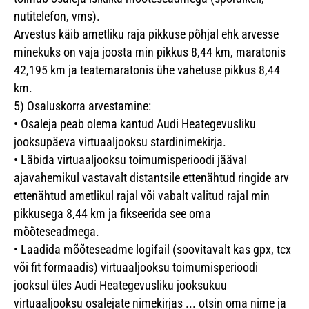
nutitelefon, vms).
Arvestus käib ametliku raja pikkuse põhjal ehk arvesse
minekuks on vaja joosta min pikkus 8,44 km, maratonis
42,195 km ja teatemaratonis ühe vahetuse pikkus 8,44
km.
5)
Osaluskorra arvestamine:
•
Osaleja peab olema kantud Audi Heategevusliku
jooksupäeva virtuaaljooksu stardinimekirja.
•
Läbida virtuaaljooksu toimumisperioodi jääval
ajavahemikul vastavalt distantsile ettenähtud ringide arv
ettenähtud ametlikul rajal või vabalt valitud rajal min
pikkusega 8,44 km ja fikseerida see oma
mõõteseadmega.
•
Laadida mõõteseadme logifail (soovitavalt kas gpx, tcx
või fit formaadis) virtuaaljooksu toimumisperioodi
jooksul üles Audi Heategevusliku jooksukuu
virtuaaljooksu osalejate nimekirjas ... otsin oma nime ja