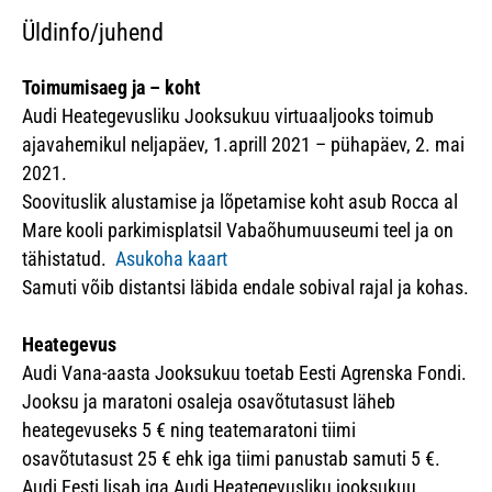
Üldinfo/juhend
Toimumisaeg ja – koht
Audi Heategevusliku Jooksukuu virtuaaljooks toimub
ajavahemikul neljapäev, 1.aprill 2021 – pühapäev, 2. mai
2021.
Soovituslik alustamise ja lõpetamise koht asub Rocca al
Mare kooli parkimisplatsil Vabaõhumuuseumi teel ja on
tähistatud.
Asukoha kaart
Samuti võib distantsi läbida endale sobival rajal ja kohas.
Heategevus
Audi Vana-aasta Jooksukuu toetab Eesti Agrenska Fondi.
Jooksu ja maratoni osaleja osavõtutasust läheb
heategevuseks 5 € ning teatemaratoni tiimi
osavõtutasust 25 € ehk iga tiimi panustab samuti 5 €.
Audi Eesti lisab iga Audi Heategevusliku jooksukuu