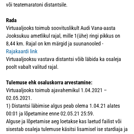
või teatemaratoni distantsile.
Rada
Virtuaaljooks toimub soovituslikult Audi Vana-aasta
Jooksukuu ametlikul rajal, mille 1(ühe) ringi pikkus on
8,44 km. Rajal on km märgid ja suunanooled -
Rajakaardi link
Virtuaaljooksu vastava distantsi võib läbida ka osaleja
poolt vabalt valitud rajal.
Tulemuse ehk osaluskorra arvestamine:
Virtuaaljooks toimub ajavahemikul 1.04.2021 –
02.05.2021.
1)
Distantsi läbimise algus peab olema 1.04.21 alates
00:01 ja lõpetamine enne 02.05.21 25:59.
Alguse ja lõpetamise aeg loetakse kas laetud failist või
sisestab osaleja tulemuse käsitsi lisamisel ise stardiaja ja