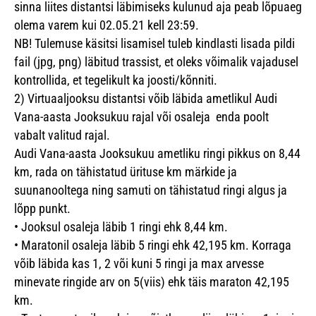
sinna liites distantsi läbimiseks kulunud aja peab lõpuaeg
olema varem kui 02.05.21 kell 23:59.
NB! Tulemuse käsitsi lisamisel tuleb kindlasti lisada pildi
fail (jpg, png) läbitud trassist, et oleks võimalik vajadusel
kontrollida, et tegelikult ka joosti/kõnniti.
2)
Virtuaaljooksu distantsi võib läbida ametlikul Audi
Vana-aasta Jooksukuu rajal või osaleja enda poolt
vabalt valitud rajal.
Audi Vana-aasta Jooksukuu ametliku ringi pikkus on 8,44
km, rada on tähistatud ürituse km märkide ja
suunanooltega ning samuti on tähistatud ringi algus ja
lõpp punkt.
•
Jooksul osaleja läbib 1 ringi ehk 8,44 km.
•
Maratonil osaleja läbib 5 ringi ehk 42,195 km. Korraga
võib läbida kas 1, 2 või kuni 5 ringi ja max arvesse
minevate ringide arv on 5(viis) ehk täis maraton 42,195
km.