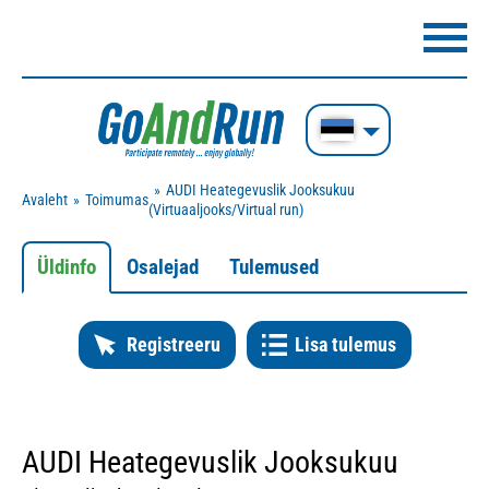
AUDI Heategevuslik Jooksukuu
Avaleht
Toimumas
(Virtuaaljooks/Virtual run)
Üldinfo
Osalejad
Tulemused
Registreeru
Lisa tulemus
AUDI Heategevuslik Jooksukuu