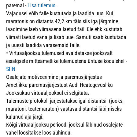
paremal -
Lisa tulemus
.
Vajadusel võib faile kustutada ja laadida uus. Kui
maratonis on distants 42,2 km täis siis iga järgmine
laadimine laeb viimasena laetud faili üle ehk kustutab
viimati laetud vana ja lisab uue. Samuti saab kustutada
ja uuesti laadida varasemaid faile.
•
Virtuaaljooksu tulemused avaldatakse jooksvalt
esialgsete mitteametlike tulemustena ürituse kodulehel -
SIIN
Osalejate motiveerimine ja paremusjärjestus
Ametlikku paremusjärjestust Audi Heategevusliku
Jooksukuu virtuaaljooksul ei selgitata.
Tulemuste protokoll järjestatakse igal distantsil (jooks,
maratoni, teatemaraton) vastava distantsi läbimiseks
kulunud aja järgi.
Kõigi virtuaaljooksu perioodi jooksul läbinud osalejate
vahel loositakse loosiauhindu.