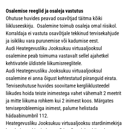
Osalemise reeglid ja osaleja vastutus
Ohutuse huvides peavad osavõtjad täitma kõiki
liikluseeskirju. Osalemine toimub osaleja omal riisikol.
Korraldaja ei vastuta osavõtjale tekkinud tervisekahjude
ja isikliku vara purunemise või kadumise eest.
Audi Heategevusliku Jooksukuu virtuaaljooksul
osalemine peab toimuma vastavalt sellel ajahetkel
kehtivatele üldistele liikumisreeglitele.
Audi Heategevusliku Jooksukuu virtuaaljooksul
osalemine ei anna õigust kehtestatud piiranguid eirata.
Terviseohutuse huvides soovitame kergliiklusteedel
liikudes hoida teiste inimestega vahet vähemalt 2 meetrit
ja mitte liikuma rohkem kui 2 inimest koos. Märgates
terviseprobleemiga inimest, palume helistada
hädaabinumbril 112.
Heategevusliku Jooksukuu virtuaaljooksu stardinimekirja