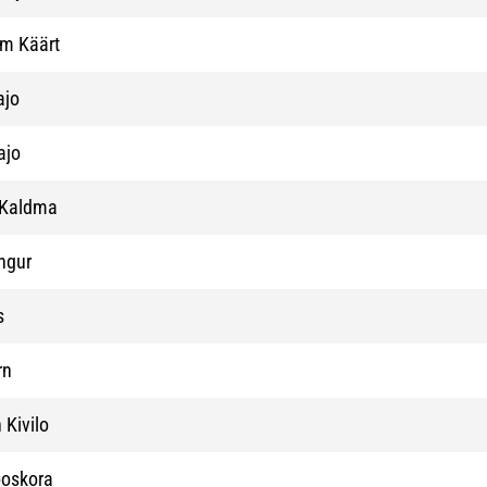
em Käärt
ajo
ajo
Kaldma
angur
s
rn
 Kivilo
ooskora