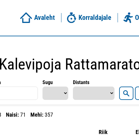
Avaleht
Korraldajale
O
 Kalevipoja Rattamarat
a
Sugu
Distants
8
Naisi:
71
Mehi:
357
Riik
E