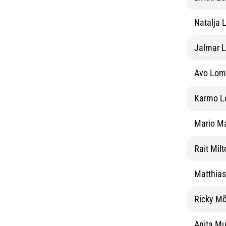
Natalja 
Jalmar L
Avo Lom
Karmo 
Mario Ma
Rait Milt
Matthias
Ricky Mõ
Anita Mu