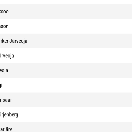
ksoo
nson
rker Järveoja
ärveoja
eoja
gi
risaar
rjenberg
arjärv