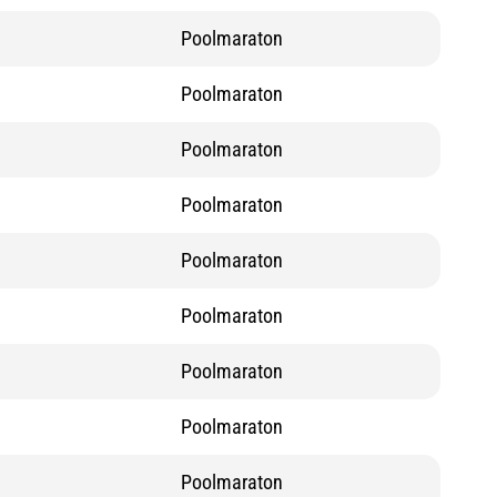
Poolmaraton
Poolmaraton
Poolmaraton
Poolmaraton
Poolmaraton
Poolmaraton
Poolmaraton
Poolmaraton
Poolmaraton