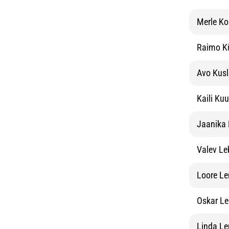
Merle Ko
Raimo K
Avo Kus
Kaili Kuu
Jaanika
Valev Le
Loore L
Oskar L
Linda L