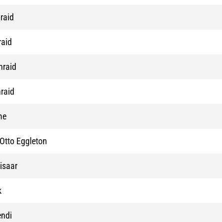
raid
raid
nraid
raid
me
Otto Eggleton
lisaar
k
endi