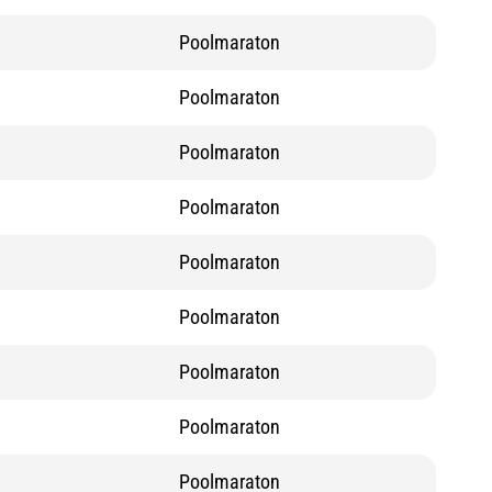
Poolmaraton
Poolmaraton
Poolmaraton
Poolmaraton
Poolmaraton
Poolmaraton
Poolmaraton
Poolmaraton
Poolmaraton