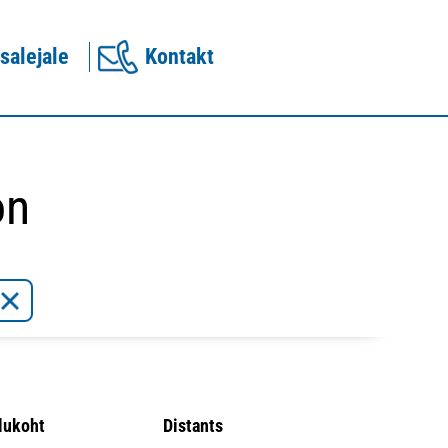
salejale
Kontakt
on
lukoht
Distants