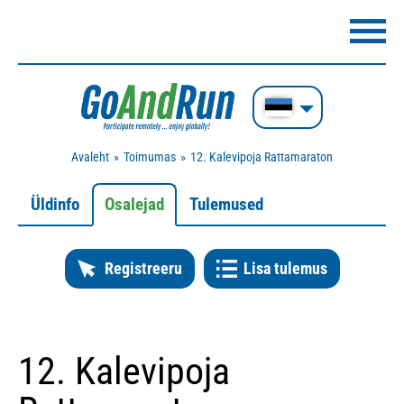
Avaleht
Toimumas
12. Kalevipoja Rattamaraton
Üldinfo
Osalejad
Tulemused
Registreeru
Lisa tulemus
12. Kalevipoja