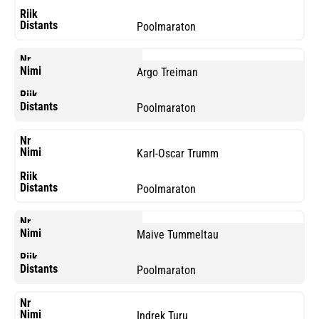
Poolmaraton
Argo Treiman
Poolmaraton
Karl-Oscar Trumm
Poolmaraton
Maive Tummeltau
Poolmaraton
Indrek Turu