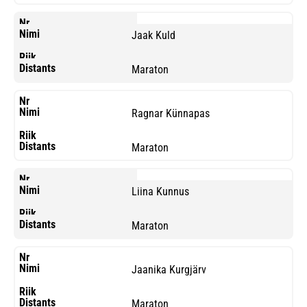
Jaak Kuld
Maraton
Ragnar Künnapas
Maraton
Liina Kunnus
Maraton
Jaanika Kurgjärv
Maraton