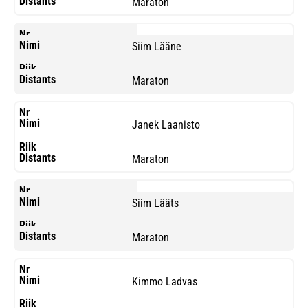
Maraton
Siim Lääne
Maraton
Janek Laanisto
Maraton
Siim Lääts
Maraton
Kimmo Ladvas