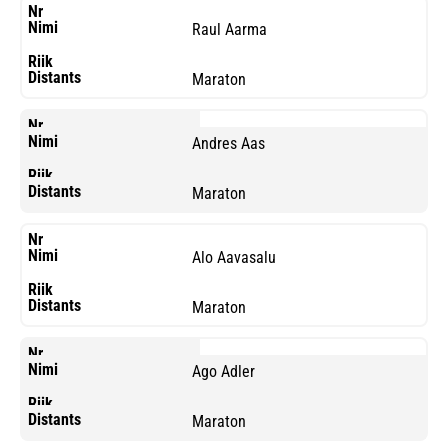
Raul Aarma
Maraton
Andres Aas
Maraton
Alo Aavasalu
Maraton
Ago Adler
Maraton