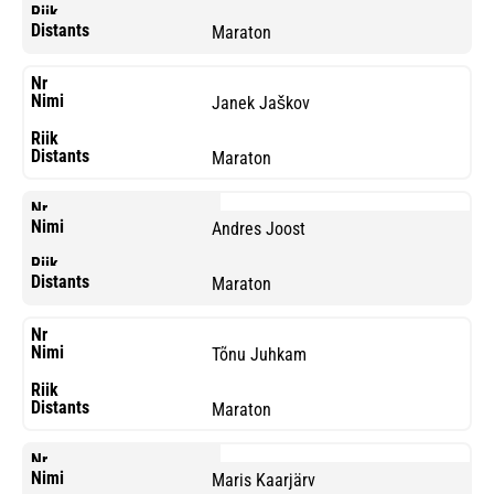
Maraton
Janek Jaškov
Maraton
Andres Joost
Maraton
Tõnu Juhkam
Maraton
Maris Kaarjärv