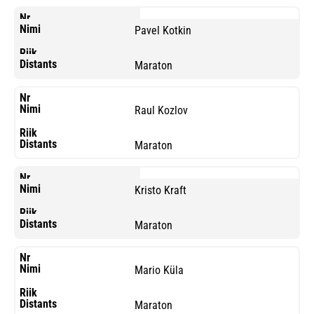
Pavel Kotkin
Maraton
Raul Kozlov
Maraton
Kristo Kraft
Maraton
Mario Küla
Maraton