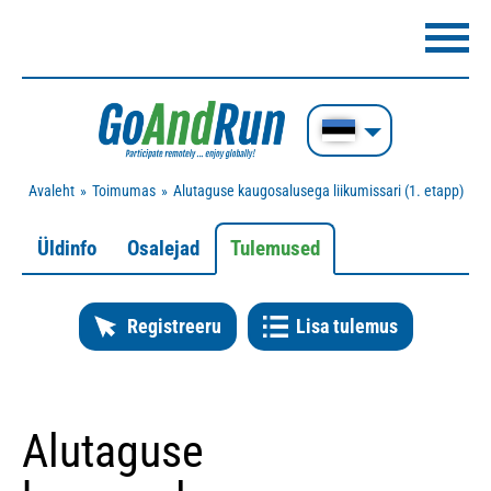
Avaleht
Toimumas
Alutaguse kaugosalusega liikumissari (1. etapp)
Üldinfo
Osalejad
Tulemused
Registreeru
Lisa tulemus
Alutaguse