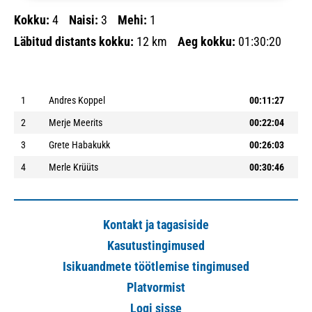
Kokku:
4
Naisi:
3
Mehi:
1
Läbitud distants kokku:
12 km
Aeg kokku:
01:30:20
1
Andres Koppel
00:11:27
2
Merje Meerits
00:22:04
3
Grete Habakukk
00:26:03
4
Merle Krüüts
00:30:46
Kontakt ja tagasiside
Kasutustingimused
Isikuandmete töötlemise tingimused
Platvormist
Logi sisse