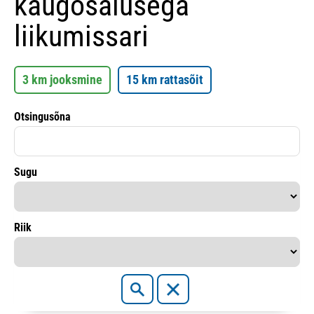
kaugosalusega
liikumissari
3 km jooksmine
15 km rattasõit
Otsingusõna
Sugu
Riik