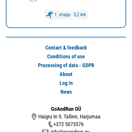
1. etapp - 5,2 km
Contact & feedback
Conditions of use
Processing of data - GDPR
About
Log in
News
GoAndRun OÜ
Haigru tn 9, Tallinn, Harjumaa
+372 5073576
info@goandrun.eu