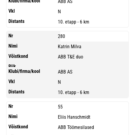
ABB AS
N
10. etapp - 6 km
280
Katrin Milva
ABB T&E duo
ABB AS
N
10. etapp - 6 km
55
Eliis Hanschmidt
ABB Töömesilased