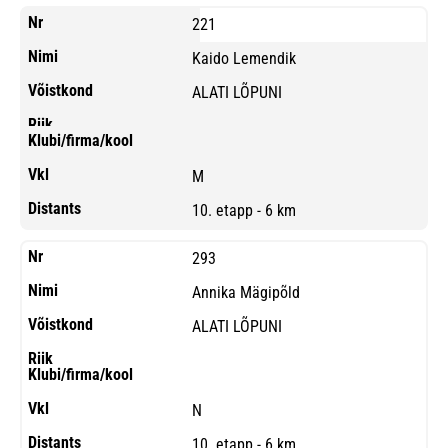
221
Kaido Lemendik
ALATI LÕPUNI
M
10. etapp - 6 km
293
Annika Mägipõld
ALATI LÕPUNI
N
10. etapp - 6 km