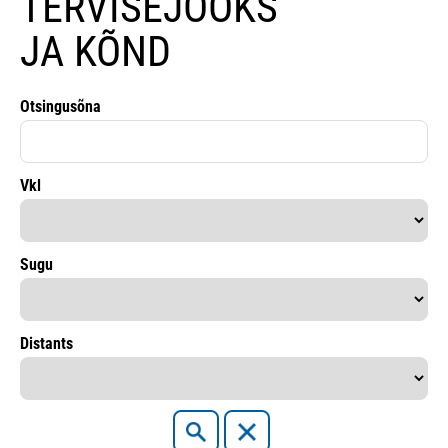
TERVISEJOOKS
JA KÕND
Otsingusõna
Vkl
Sugu
Distants