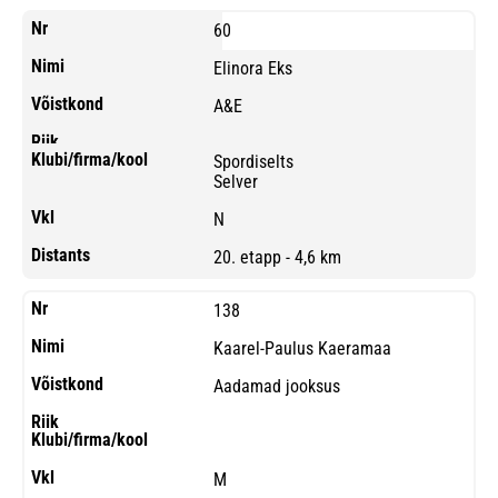
60
Elinora Eks
A&E
Spordiselts
Selver
N
20. etapp - 4,6 km
138
Kaarel-Paulus Kaeramaa
Aadamad jooksus
M