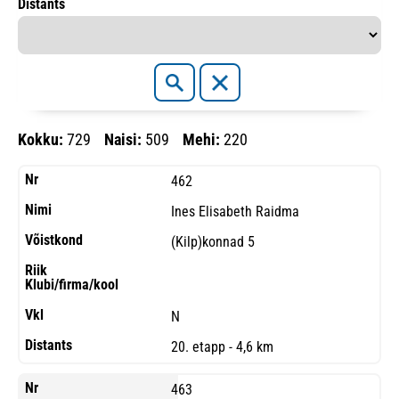
Distants
Kokku:
729
Naisi:
509
Mehi:
220
462
Ines Elisabeth Raidma
(Kilp)konnad 5
N
20. etapp - 4,6 km
463