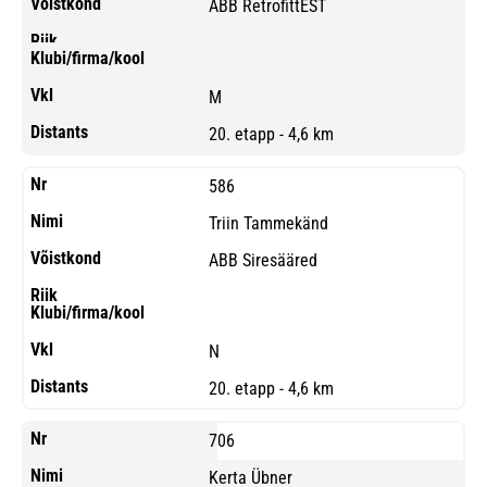
ABB RetrofittEST
M
20. etapp - 4,6 km
586
Triin Tammekänd
ABB Siresääred
N
20. etapp - 4,6 km
706
Kerta Übner