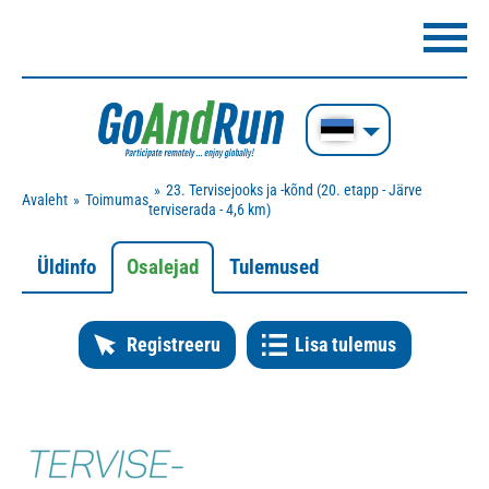
23. Tervisejooks ja -kõnd (20. etapp - Järve
Avaleht
Toimumas
terviserada - 4,6 km)
Üldinfo
Osalejad
Tulemused
Registreeru
Lisa tulemus