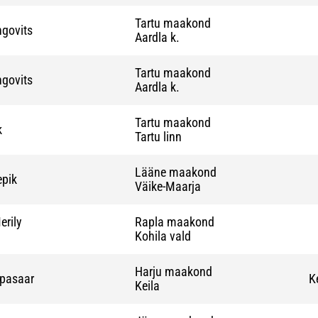
Tartu maakond
ngovits
Aardla k.
Tartu maakond
ngovits
Aardla k.
Tartu maakond
k
Tartu linn
Lääne maakond
epik
Väike-Maarja
rily
Rapla maakond
Kohila vald
Harju maakond
ipasaar
K
Keila