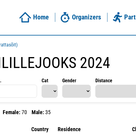
Home
Organizers
Part
attasõit)
ILILLEJOOKS 2024
.
Cat
Gender
Distance
Female:
70
Male:
35
Country
Residence
C