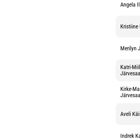
Angela I
Kristiine 
Merilyn 
Katri-Miil
Järvesaa
Kirke-Ma
Järvesaa
Aveli Käi
Indrek K