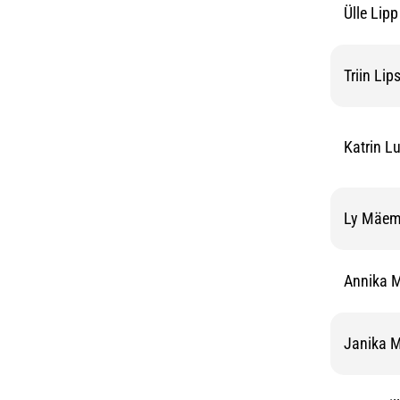
Ülle Lipp
Triin Lip
Katrin L
Ly Mäem
Annika M
Janika M