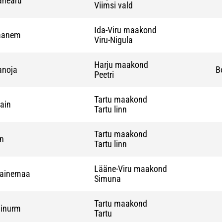
anearu
Viimsi vald
Ida-Viru maakond
aanem
Viru-Nigula
Harju maakond
anoja
B
Peetri
Tartu maakond
ain
Tartu linn
Tartu maakond
in
Tartu linn
Lääne-Viru maakond
Lainemaa
Simuna
Tartu maakond
ainurm
Tartu