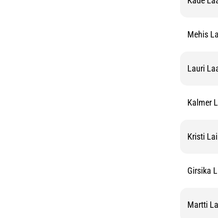
Käde La
Mehis L
Lauri La
Kalmer L
Kristi La
Girsika 
Martti L