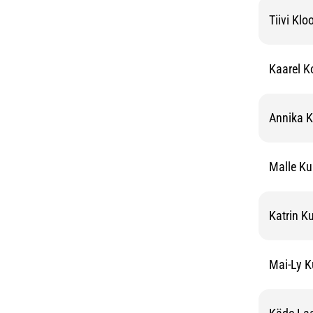
Tiivi Klo
Kaarel K
Annika 
Malle K
Katrin K
Mai-Ly K