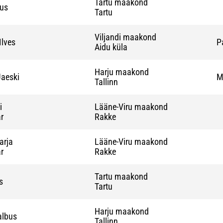
Tartu maakond
lus
Tartu
Viljandi maakond
Ilves
P
Aidu küla
Harju maakond
Jaeski
M
Tallinn
i
Lääne-Viru maakond
r
Rakke
arja
Lääne-Viru maakond
r
Rakke
Tartu maakond
s
Tartu
Harju maakond
albus
Tallinn