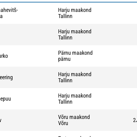
ahevitš-
Harju maakond
va
Tallinn
Harju maakond
Tallinn
Pärnu maakond
urko
pärnu
Harju maakond
eering
Tallinn
Harju maakond
iepuu
Tallinn
Võru maakond
v
2
Võru