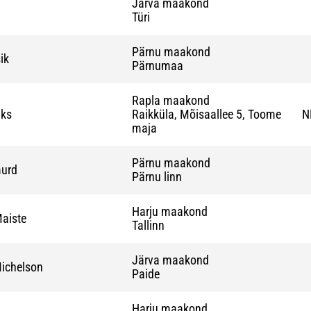
Järva maakond
Türi
Pärnu maakond
sik
Pärnumaa
Rapla maakond
uks
Raikküla, Mõisaallee 5, Toome
N
maja
Pärnu maakond
urd
Pärnu linn
Harju maakond
aiste
Tallinn
Järva maakond
ichelson
Paide
Harju maakond