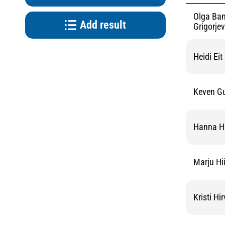
Olga Ban
Add result
Grigorje
Heidi Eit
Keven G
Hanna H
Marju Hi
Kristi Hir