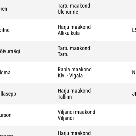
Tartu maakond
oren
Ülenurme
Harju maakond
oitne
L
Alliku küla
Tartu maakond
Kõivumägi
Tartu
Rapla maakond
uldma
N
Kivi - Vigala
Harju maakond
ullasepp
J
Tallinn
Viljandi maakond
urson
Viljandi
Harju maakond