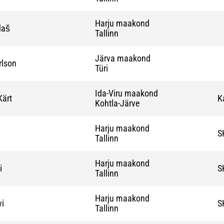
Harju maakond
daš
Tallinn
Järva maakond
rlson
Türi
Ida-Viru maakond
Kärt
Ka
Kohtla-Järve
Harju maakond
S
Tallinn
Harju maakond
i
S
Tallinn
Harju maakond
vi
S
Tallinn