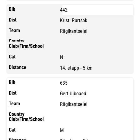
442
Kristi Purtsak
Riigikantselei
N
14. etapp - 5 km
635
Gert Uiboaed
Riigikantselei
M