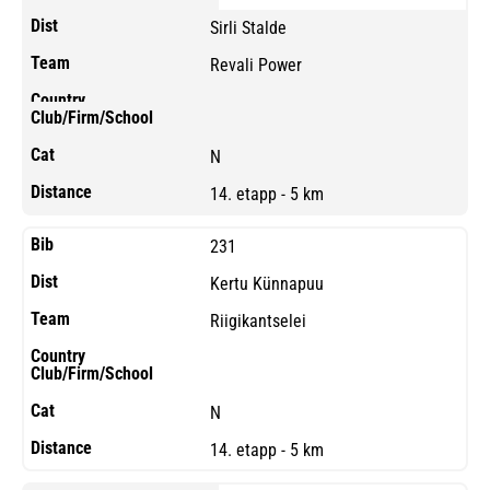
Sirli Stalde
Revali Power
N
14. etapp - 5 km
231
Kertu Künnapuu
Riigikantselei
N
14. etapp - 5 km