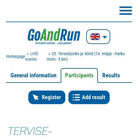
LIVE
23. Tervisejooks ja -kõnd (14. etapp - Harku
Homepage
events
mets - 5 km)
General information
Participants
Results
Register
Add result