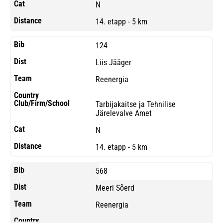
N
14. etapp - 5 km
124
Liis Jääger
Reenergia
Tarbijakaitse ja Tehnilise
Järelevalve Amet
N
14. etapp - 5 km
568
Meeri Sõerd
Reenergia