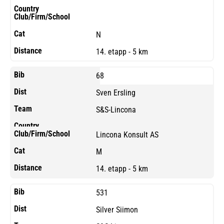
N
14. etapp - 5 km
68
Sven Ersling
S&S-Lincona
Lincona Konsult AS
M
14. etapp - 5 km
531
Silver Siimon