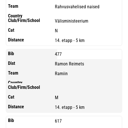
Rahvusvahelised naised
Välisministeerium
N
14. etapp - 5 km
477
Ramon Reimets
Ramiin
M
14. etapp - 5 km
617