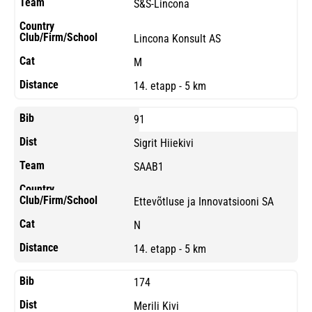
S&S-Lincona
Lincona Konsult AS
M
14. etapp - 5 km
91
Sigrit Hiiekivi
SAAB1
Ettevõtluse ja Innovatsiooni SA
N
14. etapp - 5 km
174
Merili Kivi