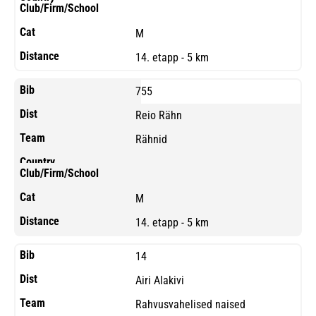
M
14. etapp - 5 km
755
Reio Rähn
Rähnid
M
14. etapp - 5 km
14
Airi Alakivi
Rahvusvahelised naised