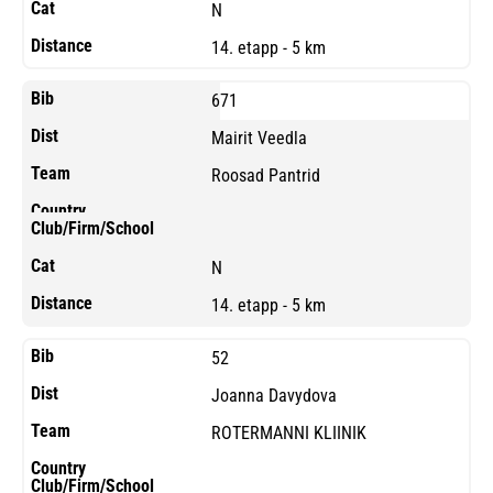
N
14. etapp - 5 km
671
Mairit Veedla
Roosad Pantrid
N
14. etapp - 5 km
52
Joanna Davydova
ROTERMANNI KLIINIK