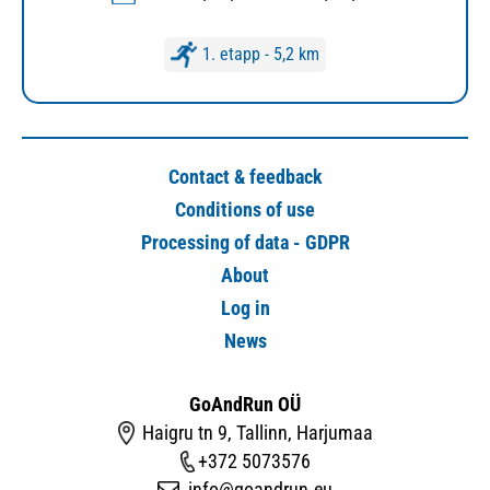
1. etapp - 5,2 km
Contact & feedback
Conditions of use
Processing of data - GDPR
About
Log in
News
GoAndRun OÜ
Haigru tn 9, Tallinn, Harjumaa
+372 5073576
info@goandrun.eu