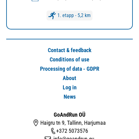
1. etapp - 5,2 km
Contact & feedback
Conditions of use
Processing of data - GDPR
About
Log in
News
GoAndRun OÜ
Haigru tn 9, Tallinn, Harjumaa
+372 5073576
info@goandrun.eu