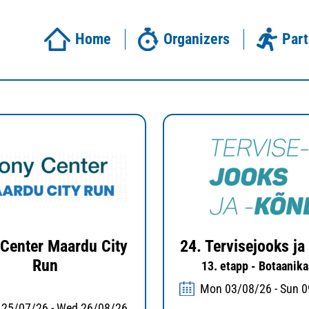
Home
Organizers
Part
Center Maardu City
24. Tervisejooks ja
Run
13. etapp - Botaanik
Mon 03/08/26 - Sun 
 25/07/26 - Wed 26/08/26