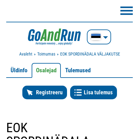
Avaleht
Toimumas
EOK SPORDINÄDALA VÄLJAKUTSE
Üldinfo
Osalejad
Tulemused
Registreeru
Lisa tulemus
EOK