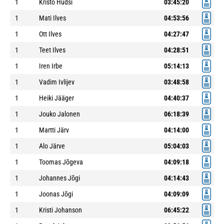
1
Kristo Hüdsi
03:45:20
1
Mati Ilves
04:53:56
1
Ott Ilves
04:27:47
1
Teet Ilves
04:28:51
1
Iren Irbe
05:14:13
1
Vadim Ivlijev
03:48:58
1
Heiki Jääger
04:40:37
1
Jouko Jalonen
06:18:39
1
Martti Järv
04:14:00
1
Alo Järve
05:04:03
1
Toomas Jõgeva
04:09:18
1
Johannes Jõgi
04:14:43
1
Joonas Jõgi
04:09:09
1
Kristi Johanson
06:45:22