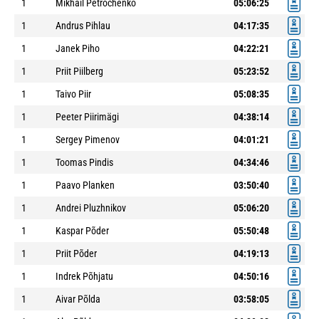
1
Mikhail Petrochenko
05:06:25
1
Andrus Pihlau
04:17:35
1
Janek Piho
04:22:21
1
Priit Piilberg
05:23:52
1
Taivo Piir
05:08:35
1
Peeter Piirimägi
04:38:14
1
Sergey Pimenov
04:01:21
1
Toomas Pindis
04:34:46
1
Paavo Planken
03:50:40
1
Andrei Pluzhnikov
05:06:20
1
Kaspar Põder
05:50:48
1
Priit Põder
04:19:13
1
Indrek Põhjatu
04:50:16
1
Aivar Põlda
03:58:05