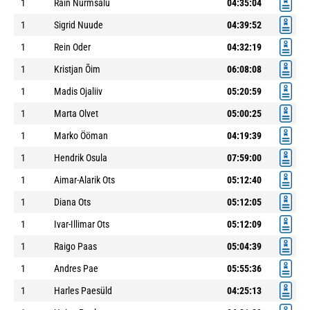
1
Rain Nurmsalu
04:35:04
1
Sigrid Nuude
04:39:52
1
Rein Oder
04:32:19
1
Kristjan Õim
06:08:08
1
Madis Ojaliiv
05:20:59
1
Marta Olvet
05:00:25
1
Marko Ööman
04:19:39
1
Hendrik Osula
07:59:00
1
Aimar-Alarik Ots
05:12:40
1
Diana Ots
05:12:05
1
Ivar-Illimar Ots
05:12:09
1
Raigo Paas
05:04:39
1
Andres Pae
05:55:36
1
Harles Paesüld
04:25:13