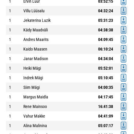
1
Ervin Luur
03:52:15
1
Villu Lüüsalu
04:32:24
1
Jekaterina Luzik
05:31:23
1
Kädy Maadväli
04:38:38
1
Andres Maarits
04:09:45
1
Kaido Maasen
06:10:24
1
Janar Madison
04:34:04
1
Heiki Mägi
05:52:01
1
Indrek Mägi
05:10:45
1
Siim Mägi
04:00:35
1
Margus Maidla
04:17:45
1
Rene Mainsoo
16:41:38
1
Vahur Makke
04:41:09
1
Alina Malinina
05:07:17