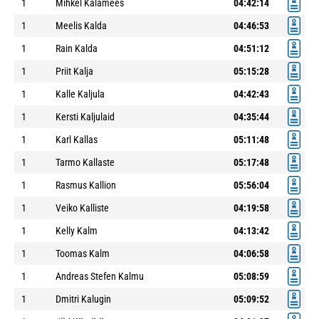
1
Mihkel Kalamees
04:42:14
1
Meelis Kalda
04:46:53
1
Rain Kalda
04:51:12
1
Priit Kalja
05:15:28
1
Kalle Kaljula
04:42:43
1
Kersti Kaljulaid
04:35:44
1
Karl Kallas
05:11:48
1
Tarmo Kallaste
05:17:48
1
Rasmus Kallion
05:56:04
1
Veiko Kalliste
04:19:58
1
Kelly Kalm
04:13:42
1
Toomas Kalm
04:06:58
1
Andreas Stefen Kalmu
05:08:59
1
Dmitri Kalugin
05:09:52