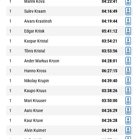
1
Marek Kõva
04:23:41
1
Sulev Kraam
04:16:49
1
Aivars Krastinsh
04:19:44
1
Edgar Kriisk
05:41:12
1
Kaspar Kristal
03:54:21
1
Tõnis Kristal
03:53:56
1
Ander Markus Kroon
04:28:01
1
Hanno Kross
06:27:15
1
Nikolay Krupin
04:39:40
1
Kaupo Kruus
03:38:26
1
Mari Kruuser
03:50:00
1
Aaro Kruve
04:26:29
1
Kaur Kruve
04:26:28
1
Alvin Kuimet
04:29:44