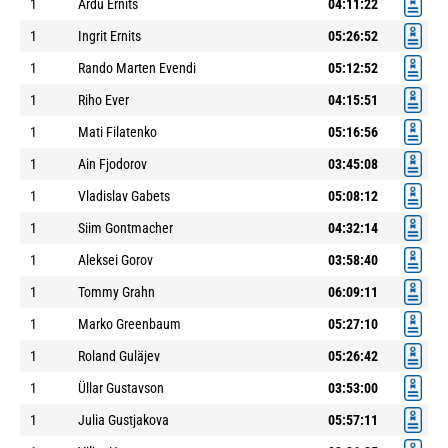
1
Ardu Ernits
04:11:22
1
Ingrit Ernits
05:26:52
1
Rando Marten Evendi
05:12:52
1
Riho Ever
04:15:51
1
Mati Filatenko
05:16:56
1
Ain Fjodorov
03:45:08
1
Vladislav Gabets
05:08:12
1
Siim Gontmacher
04:32:14
1
Aleksei Gorov
03:58:40
1
Tommy Grahn
06:09:11
1
Marko Greenbaum
05:27:10
1
Roland Guläjev
05:26:42
1
Üllar Gustavson
03:53:00
1
Julia Gustjakova
05:57:11