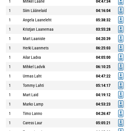
1
Mihkel Lääne
04:47:34
1
Siim Läänelaid
04:16:04
1
Angela Laaneleht
05:38:32
1
Kristjan Laanemaa
03:55:28
1
Mart Laaniste
04:20:39
1
Herki Laanmets
06:25:03
1
Ailar Ladva
04:05:00
1
Mihkel Ladvik
06:10:25
1
Urmas Laht
04:47:22
1
Tommy Lahti
05:14:17
1
Mart Laid
04:19:12
1
Marko Lamp
04:53:23
1
Timo Lanno
04:26:47
1
Caress Laur
05:05:21