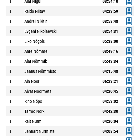
1
Alar Nigul
03:54:10
1
Raido Niitav
04:23:59
1
Andrei Nikitin
03:58:48
1
Evgeni Nikolaevski
03:54:31
1
Eiko Nõgols
05:38:00
1
Anre Nõmme
03:49:16
1
Alar Nõmmik
05:43:34
1
Jaanus Nõmmisto
04:15:48
1
Ain Noor
06:23:21
1
Aivar Noormets
04:20:45
1
Riho Nöps
04:53:02
1
Tarmo Nork
04:42:30
1
Rait Nurm
04:20:04
1
Lennart Nurmiste
04:08:54