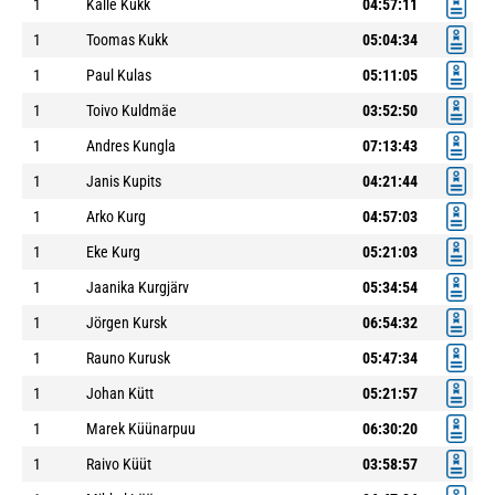
1
Kalle Kukk
04:57:11
1
Toomas Kukk
05:04:34
1
Paul Kulas
05:11:05
1
Toivo Kuldmäe
03:52:50
1
Andres Kungla
07:13:43
1
Janis Kupits
04:21:44
1
Arko Kurg
04:57:03
1
Eke Kurg
05:21:03
1
Jaanika Kurgjärv
05:34:54
1
Jörgen Kursk
06:54:32
1
Rauno Kurusk
05:47:34
1
Johan Kütt
05:21:57
1
Marek Küünarpuu
06:30:20
1
Raivo Küüt
03:58:57