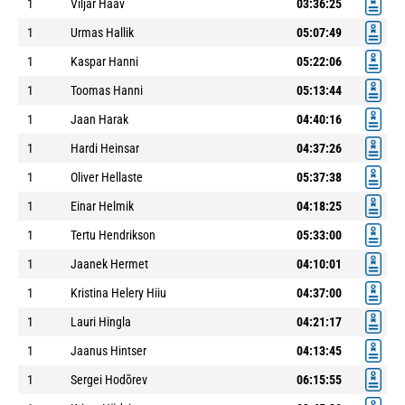
1
Viljar Haav
03:36:25
1
Urmas Hallik
05:07:49
1
Kaspar Hanni
05:22:06
1
Toomas Hanni
05:13:44
1
Jaan Harak
04:40:16
1
Hardi Heinsar
04:37:26
1
Oliver Hellaste
05:37:38
1
Einar Helmik
04:18:25
1
Tertu Hendrikson
05:33:00
1
Jaanek Hermet
04:10:01
1
Kristina Helery Hiiu
04:37:00
1
Lauri Hingla
04:21:17
1
Jaanus Hintser
04:13:45
1
Sergei Hodõrev
06:15:55