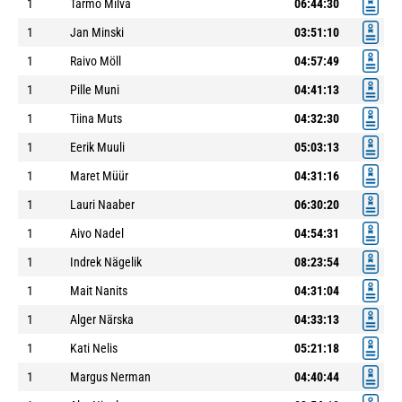
1
Tarmo Milva
06:44:30
1
Jan Minski
03:51:10
1
Raivo Möll
04:57:49
1
Pille Muni
04:41:13
1
Tiina Muts
04:32:30
1
Eerik Muuli
05:03:13
1
Maret Müür
04:31:16
1
Lauri Naaber
06:30:20
1
Aivo Nadel
04:54:31
1
Indrek Nägelik
08:23:54
1
Mait Nanits
04:31:04
1
Alger Närska
04:33:13
1
Kati Nelis
05:21:18
1
Margus Nerman
04:40:44