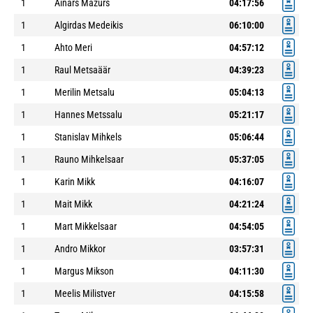
1
Ainars Mazurs
04:17:56
1
Algirdas Medeikis
06:10:00
1
Ahto Meri
04:57:12
1
Raul Metsaäär
04:39:23
1
Merilin Metsalu
05:04:13
1
Hannes Metssalu
05:21:17
1
Stanislav Mihkels
05:06:44
1
Rauno Mihkelsaar
05:37:05
1
Karin Mikk
04:16:07
1
Mait Mikk
04:21:24
1
Mart Mikkelsaar
04:54:05
1
Andro Mikkor
03:57:31
1
Margus Mikson
04:11:30
1
Meelis Milistver
04:15:58