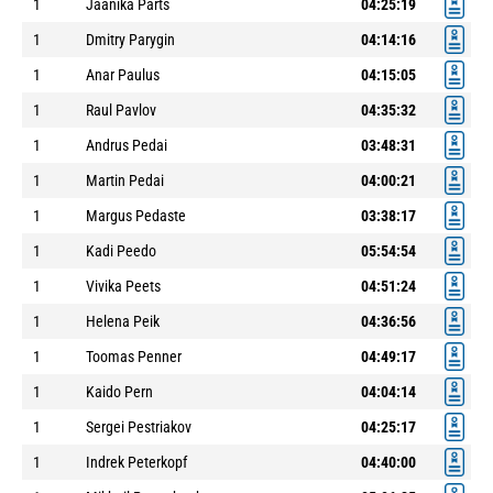
1
Jaanika Parts
04:25:19
1
Dmitry Parygin
04:14:16
1
Anar Paulus
04:15:05
1
Raul Pavlov
04:35:32
1
Andrus Pedai
03:48:31
1
Martin Pedai
04:00:21
1
Margus Pedaste
03:38:17
1
Kadi Peedo
05:54:54
1
Vivika Peets
04:51:24
1
Helena Peik
04:36:56
1
Toomas Penner
04:49:17
1
Kaido Pern
04:04:14
1
Sergei Pestriakov
04:25:17
1
Indrek Peterkopf
04:40:00