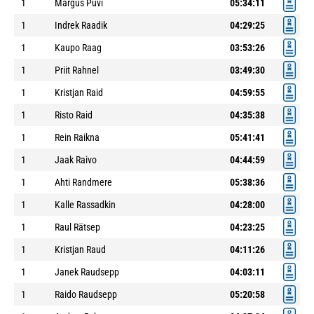
1
Margus Püvi
05:34:11
1
Indrek Raadik
04:29:25
1
Kaupo Raag
03:53:26
1
Priit Rahnel
03:49:30
1
Kristjan Raid
04:59:55
1
Risto Raid
04:35:38
1
Rein Raikna
05:41:41
1
Jaak Raivo
04:44:59
1
Ahti Randmere
05:38:36
1
Kalle Rassadkin
04:28:00
1
Raul Rätsep
04:23:25
1
Kristjan Raud
04:11:26
1
Janek Raudsepp
04:03:11
1
Raido Raudsepp
05:20:58