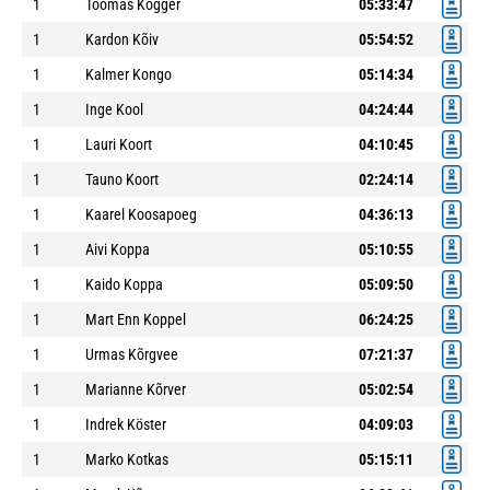
1
Toomas Kogger
05:33:47
1
Kardon Kõiv
05:54:52
1
Kalmer Kongo
05:14:34
1
Inge Kool
04:24:44
1
Lauri Koort
04:10:45
1
Tauno Koort
02:24:14
1
Kaarel Koosapoeg
04:36:13
1
Aivi Koppa
05:10:55
1
Kaido Koppa
05:09:50
1
Mart Enn Koppel
06:24:25
1
Urmas Kõrgvee
07:21:37
1
Marianne Kõrver
05:02:54
1
Indrek Köster
04:09:03
1
Marko Kotkas
05:15:11