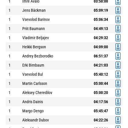
1
Imre Avalo
03:50:00
1
Jens Bäckman
05:09:19
1
Vsevolod Barinov
05:06:34
1
Priit Baumann
04:49:13
1
Vladimir Beljajev
04:29:32
1
Heikki Bergson
04:09:00
1
Andrey Bezborodko
06:51:37
1
Erki Birnbaum
04:21:03
1
Vsevolod Bul
05:40:12
1
Martin Carlsson
05:00:44
1
Aleksey Cheredilov
05:00:20
1
Andris Dainis
04:17:56
1
Margo Dengo
05:45:47
1
Aleksandr Dubov
04:22:26