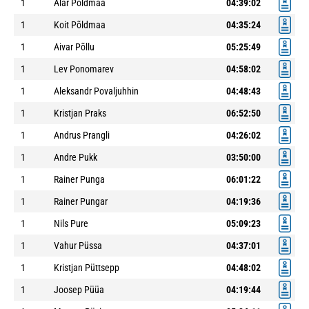
1
Alar Põldmaa
04:39:02
1
Koit Põldmaa
04:35:24
1
Aivar Põllu
05:25:49
1
Lev Ponomarev
04:58:02
1
Aleksandr Povaljuhhin
04:48:43
1
Kristjan Praks
06:52:50
1
Andrus Prangli
04:26:02
1
Andre Pukk
03:50:00
1
Rainer Punga
06:01:22
1
Rainer Pungar
04:19:36
1
Nils Pure
05:09:23
1
Vahur Püssa
04:37:01
1
Kristjan Püttsepp
04:48:02
1
Joosep Püüa
04:19:44