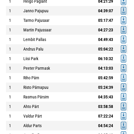
1
Heigo Paglant
04:21:29
1
Janno Pajupuu
04:39:07
1
Tarmo Pajusaar
05:17:47
1
Martin Pajussaar
04:27:23
1
Lembit Pallas
04:49:43
1
Andrus Palu
05:04:22
1
Liisi Park
06:10:32
1
Peeter Parmask
04:13:03
1
Riho Pärn
05:42:59
1
Risto Pärnapuu
05:24:39
1
Rasmus Pärsim
04:35:43
1
Ahto Pärt
03:58:58
1
Valdur Pärt
07:22:24
1
Aldur Parts
04:54:24