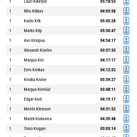
1
Lauri Kikerpill
05:18:53
1
Riho Kikkas
04:05:58
1
Kaido Kilk
05:45:28
1
Marko Kilp
05:50:47
1
Avo Kirsipuu
04:54:17
1
Alexandr Kiselev
03:57:33
1
Margus Kivi
04:17:17
1
Eero Kivikas
04:12:52
1
Kirsika Kivine
05:59:27
1
Margus Kivirüüt
03:48:11
1
Edgar Kivit
04:19:17
1
Meelis Kleinson
04:31:32
1
Marek Kodasma
04:39:48
1
Toivo Kogger
05:03:14