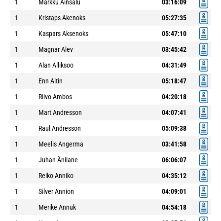
1
Markku Ainsalu
03:16:09
1
Kristaps Akenoks
05:27:35
1
Kaspars Aksenoks
05:47:10
1
Magnar Alev
03:45:42
1
Alan Alliksoo
04:31:49
1
Enn Altin
05:18:47
1
Riivo Ambos
04:20:18
1
Mart Andresson
04:07:41
1
Raul Andresson
05:09:38
1
Meelis Angerma
03:41:58
1
Juhan Änilane
06:06:07
1
Reiko Anniko
04:35:12
1
Silver Annion
04:09:01
1
Merike Annuk
04:54:18