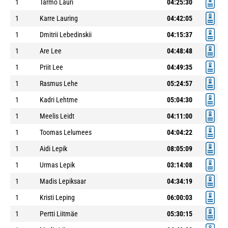
1
Tarmo Lauri
04:25:30
1
Karre Lauring
04:42:05
1
Dmitrii Lebedinskii
04:15:37
1
Are Lee
04:48:48
1
Priit Lee
04:49:35
1
Rasmus Lehe
05:24:57
1
Kadri Lehtme
05:04:30
1
Meelis Leidt
04:11:00
1
Toomas Lelumees
04:04:22
1
Aidi Lepik
08:05:09
1
Urmas Lepik
03:14:08
1
Madis Lepiksaar
04:34:19
1
Kristi Leping
06:00:03
1
Pertti Liitmäe
05:30:15