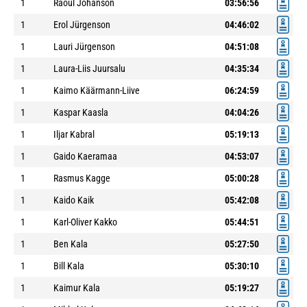
1
Raoul Johanson
03:56:56
1
Erol Jürgenson
04:46:02
1
Lauri Jürgenson
04:51:08
1
Laura-Liis Juursalu
04:35:34
1
Kaimo Käärmann-Liive
06:24:59
1
Kaspar Kaasla
04:04:26
1
Iljar Kabral
05:19:13
1
Gaido Kaeramaa
04:53:07
1
Rasmus Kagge
05:00:28
1
Kaido Kaik
05:42:08
1
Karl-Oliver Kakko
05:44:51
1
Ben Kala
05:27:50
1
Bill Kala
05:30:10
1
Kaimur Kala
05:19:27