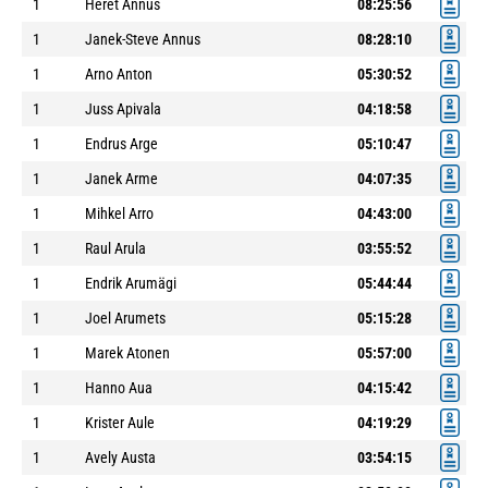
1
Heret Annus
08:25:56
1
Janek-Steve Annus
08:28:10
1
Arno Anton
05:30:52
1
Juss Apivala
04:18:58
1
Endrus Arge
05:10:47
1
Janek Arme
04:07:35
1
Mihkel Arro
04:43:00
1
Raul Arula
03:55:52
1
Endrik Arumägi
05:44:44
1
Joel Arumets
05:15:28
1
Marek Atonen
05:57:00
1
Hanno Aua
04:15:42
1
Krister Aule
04:19:29
1
Avely Austa
03:54:15