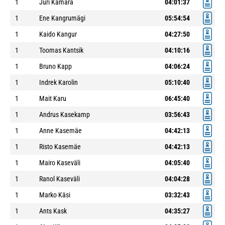
1
Jüri Kämärä
04:01:37
1
Ene Kangrumägi
05:54:54
1
Kaido Kangur
04:27:50
1
Toomas Kantsik
04:10:16
1
Bruno Kapp
04:06:24
1
Indrek Karolin
05:10:40
1
Mait Karu
06:45:40
1
Andrus Kasekamp
03:56:43
1
Anne Kasemäe
04:42:13
1
Risto Kasemäe
04:42:13
1
Mairo Kaseväli
04:05:40
1
Ranol Kaseväli
04:04:28
1
Marko Käsi
03:32:43
1
Ants Kask
04:35:27