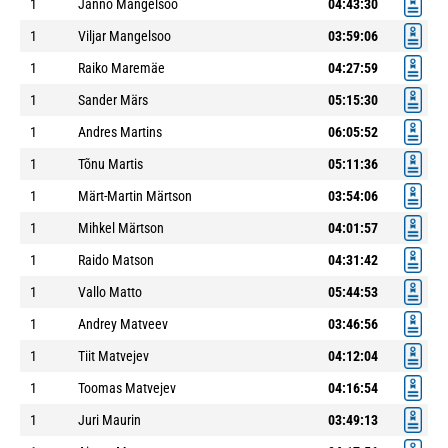
1
Janno Mangelsoo
04:43:30
1
Viljar Mangelsoo
03:59:06
1
Raiko Maremäe
04:27:59
1
Sander Märs
05:15:30
1
Andres Martins
06:05:52
1
Tõnu Martis
05:11:36
1
Märt-Martin Märtson
03:54:06
1
Mihkel Märtson
04:01:57
1
Raido Matson
04:31:42
1
Vallo Matto
05:44:53
1
Andrey Matveev
03:46:56
1
Tiit Matvejev
04:12:04
1
Toomas Matvejev
04:16:54
1
Juri Maurin
03:49:13