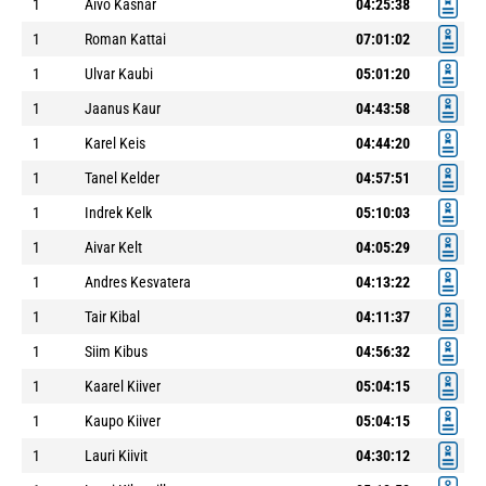
1
Aivo Käsnar
04:25:38
1
Roman Kattai
07:01:02
1
Ulvar Kaubi
05:01:20
1
Jaanus Kaur
04:43:58
1
Karel Keis
04:44:20
1
Tanel Kelder
04:57:51
1
Indrek Kelk
05:10:03
1
Aivar Kelt
04:05:29
1
Andres Kesvatera
04:13:22
1
Tair Kibal
04:11:37
1
Siim Kibus
04:56:32
1
Kaarel Kiiver
05:04:15
1
Kaupo Kiiver
05:04:15
1
Lauri Kiivit
04:30:12