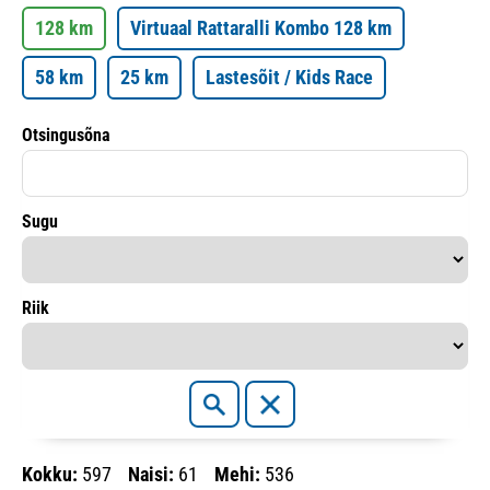
128 km
Virtuaal Rattaralli Kombo 128 km
58 km
25 km
Lastesõit / Kids Race
Otsingusõna
Sugu
Riik
Kokku:
597
Naisi:
61
Mehi:
536