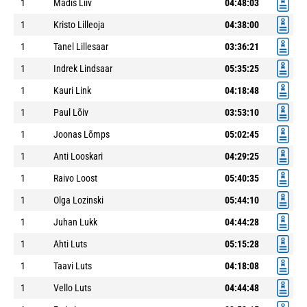
1
Madis Liiv
04:48:03
1
Kristo Lilleoja
04:38:00
1
Tanel Lillesaar
03:36:21
1
Indrek Lindsaar
05:35:25
1
Kauri Link
04:18:48
1
Paul Lõiv
03:53:10
1
Joonas Lõmps
05:02:45
1
Anti Looskari
04:29:25
1
Raivo Loost
05:40:35
1
Olga Lozinski
05:44:10
1
Juhan Lukk
04:44:28
1
Ahti Luts
05:15:28
1
Taavi Luts
04:18:08
1
Vello Luts
04:44:48