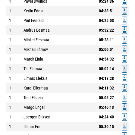
1
Pavel Dvoinos
05:24:36
1
Ketlin Edela
04:38:51
1
Priit Eenraid
04:25:03
1
Andrus Eesmaa
05:32:22
1
Mihkel Eesmaa
05:23:11
1
Mikhail Efimov
05:06:01
1
Marek Einla
04:54:32
1
Tiit Einmaa
05:02:14
1
Elmars Eleksis
04:18:28
1
Karel Ellermaa
04:11:32
1
Teet Elstein
05:05:27
1
Margo Engel
05:46:13
1
Joergen Eriksen
04:24:40
1
Illimar Erm
05:30:15